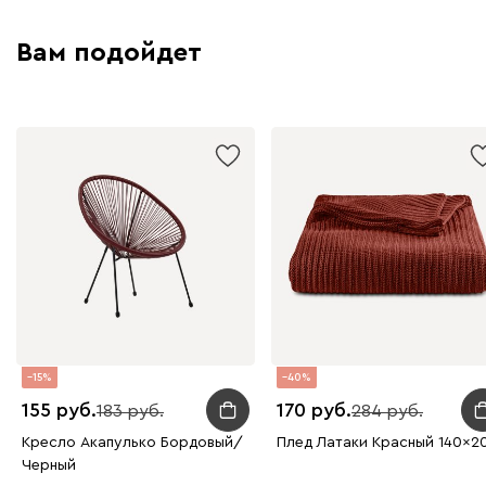
Вам подойдет
15
40
155
170
183
284
Кресло Акапулько Бордовый/
Плед Латаки Красный 140x2
Черный