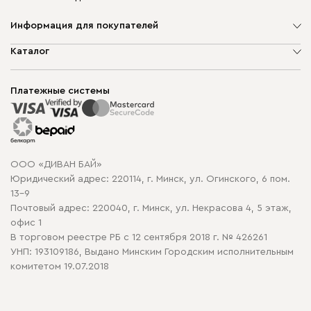
Информация для покупателей
О компании
Каталог
Шоурумы
Мягкая мебель
Доставка и сборка
Корпусная мебель
Платежные системы
Способы оплаты
Распродажа мебели
Рассрочка и кредит
Гарантия
Карта сайта
Договор оферты
ООО «ДИВАН БАЙ»
Политика конфиденциальности
Юридический адрес: 220114, г. Минск, ул. Огинского, 6 пом.
Политика в отношении обработки cookie
13-9
Почтовый адрес: 220040, г. Минск, ул. Некрасова 4, 5 этаж,
офис 1
В торговом реестре РБ с 12 сентября 2018 г. № 426261
УНП: 193109186, Выдано Минским Городским исполнительным
комитетом 19.07.2018