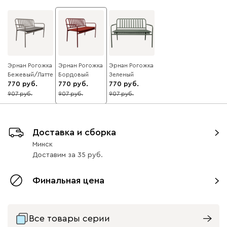
Эрнан Рогожка
Эрнан Рогожка
Эрнан Рогожка
Бежевый/Латте
Бордовый
Зеленый
770
770
770
907
907
907
15
15
15
Доставка и сборка
Минск
Доставим
за
35
Финальная цена
Все товары серии