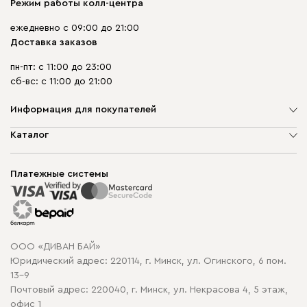
Режим работы колл-центра
ежедневно с 09:00 до 21:00
Доставка заказов
пн-пт: с 11:00 до 23:00
сб-вс: с 11:00 до 21:00
Информация для покупателей
О компании
Каталог
Шоурумы
Мягкая мебель
Доставка и сборка
Корпусная мебель
Платежные системы
Способы оплаты
Распродажа мебели
Рассрочка и кредит
Гарантия
Карта сайта
Договор оферты
ООО «ДИВАН БАЙ»
Политика конфиденциальности
Юридический адрес: 220114, г. Минск, ул. Огинского, 6 пом.
Политика в отношении обработки cookie
13-9
Почтовый адрес: 220040, г. Минск, ул. Некрасова 4, 5 этаж,
офис 1