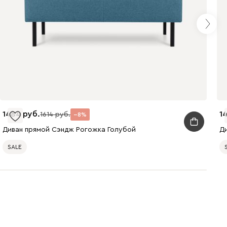
1484
1
1614
8
Диван прямой Сэндж Рогожка Голубой
Д
SALE