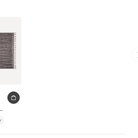
вер Марокко 160x230
е