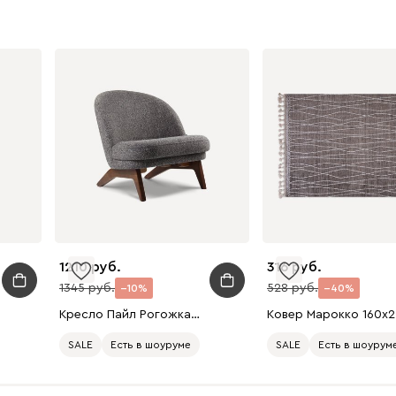
1210
316
1345
528
10
40
Кресло Пайл Рогожка Графитовый
Ко
SALE
Есть в шоуруме
SALE
Есть в шоурум