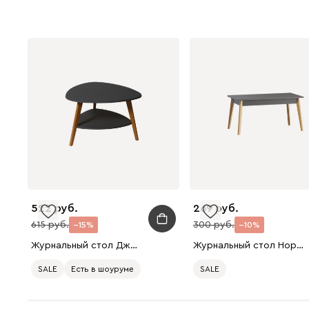
522
269
615
300
15
10
Журнальный стол Джексон Графит
Журнальный стол Нордик Графитовый/Натуральный
SALE
Есть в шоуруме
SALE