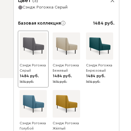
Цвет
(
5
)
Сэндж Рогожка Серый
Базовая коллекция
1484
Сэндж Рогожка
Сэндж Рогожка
Сэндж Рогожка
Серый
Бежевый
Бирюзовый
1484
1484
1484
1614
1614
1614
8
8
8
Сэндж Рогожка
Сэндж Рогожка
Голубой
Жёлтый