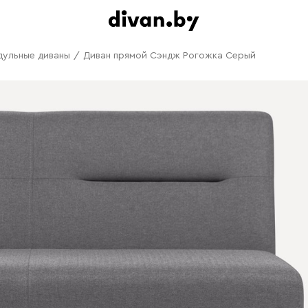
дульные диваны
/
Диван прямой Сэндж Рогожка Серый