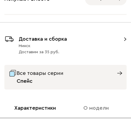
Ультра
2909
Доставка и сборка
Минск
Айвори (Ivory)
Горчичный
Коралловый
Минт (Mint)
Розов
(Mustard)
(Coral)
Доставим
за
35
Бентори
2909
Все товары серии
Спейс
Характеристики
О модели
Бежевый
Графит
Кофе
Олива
Песо
Онли
2909