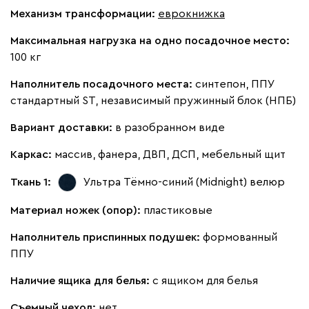
Механизм трансформации:
еврокнижка
092
100
230
380
684
Максимальная нагрузка на одно посадочное место:
100 кг
Ланза
3098
Наполнитель посадочного места:
синтепон, ППУ
стандартный ST, независимый пружинный блок (НПБ)
Вариант доставки:
в разобранном виде
Каркас:
массив, фанера, ДВП, ДСП, мебельный щит
Бежевый
Вишневый
Голубой
Графит
Зеле
Ткань 1:
Ультра Тёмно-синий (Midnight)
велюр
Кларинс
3342
Материал ножек (опор):
пластиковые
Наполнитель приспинных подушек:
формованный
ППУ
Наличие ящика для белья:
с ящиком для белья
100
130
690
695
792
Съемный чехол:
нет