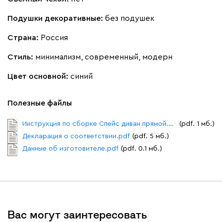
Подушки декоративные:
без подушек
Букле
3829
Страна:
Россия
Стиль:
минимализм, современный, модерн
Цвет основной:
синий
Вайт
Латте
Терра
Полезные файлы
Альтеа
3829
Инструкция по сборке Спейс диван прямой.pdf
(pdf. 1 мб.)
Декларация о соответствии.pdf
(pdf. 5 мб.)
Данные об изготовителе.pdf
(pdf. 0.1 мб.)
Бежевый
Графит
Молочный
Серый
Вас могут заинтересовать
Дарте
4317