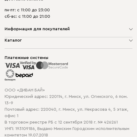
пн-пт: с 11:00 до 23:00
сб-вс: с 11:00 до 21:00
Информация для покупателей
О компании
Каталог
Шоурумы
Мягкая мебель
Доставка и сборка
Корпусная мебель
Платежные системы
Способы оплаты
Распродажа мебели
Рассрочка и кредит
Гарантия
Карта сайта
Договор оферты
ООО «ДИВАН БАЙ»
Политика конфиденциальности
Юридический адрес: 220114, г. Минск, ул. Огинского, 6 пом.
Политика в отношении обработки cookie
13-9
Почтовый адрес: 220040, г. Минск, ул. Некрасова 4, 5 этаж,
офис 1
В торговом реестре РБ с 12 сентября 2018 г. № 426261
УНП: 193109186, Выдано Минским Городским исполнительным
комитетом 19.07.2018