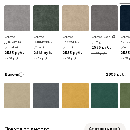
Ультра
Ультра
Ультра
Ультра Серый
Ультр
Дымчатый
Оливковый
Песочный
(Grey)
сини
(Smoke)
(Oliva)
(Sand)
2555
(Midn
2555
2618
2555
2555
2778
8
2778
2847
2778
2778
8
8
8
8
Данель
2909
Бежевый
Графит
Жёлтый
Изумруд
Олив
Покупают вместе
Смотреть все