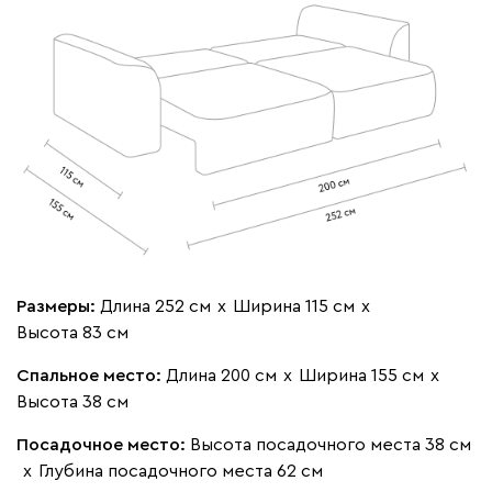
020
120
236
240
310
Геста
3098
Размеры:
Длина 252 см
х
Ширина 115 см
х
Высота 83 см
Бежевый
Изумруд
Марсала
Молочный
Мята
Спальное место:
Длина 200 см
х
Ширина 155 см
х
Вулли
3098
Высота 38 см
Посадочное место:
Высота посадочного места 38 см
х
Глубина посадочного места 62 см