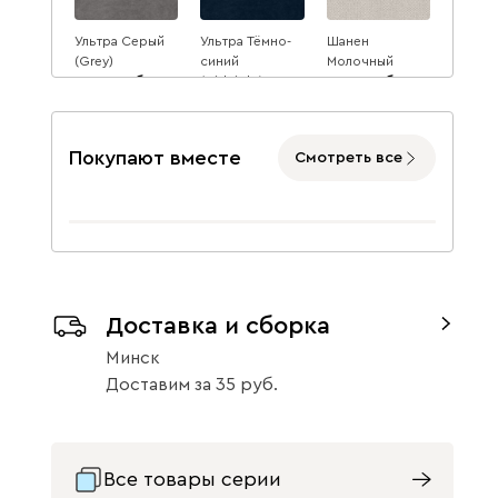
Ультра Серый
Ультра Тёмно-
Шанен
(Grey)
синий
Молочный
2555
(Midnight)
2581
2555
2778
2806
8
8
2778
8
Покупают вместе
Смотреть все
Шанен Синий
2581
Доставка и сборка
2806
8
Минск
Данель
2909
Доставим
за
35
Все товары серии