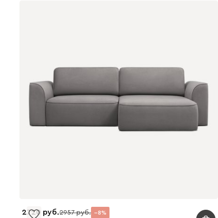
2720
2957
8