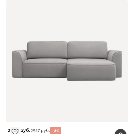
2720
2957
8