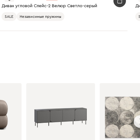
Диван угловой Спейс-2 Велюр Светло-серый
Д
020
120
236
SALE
Независимые пружины
240
310
430
495
520
670