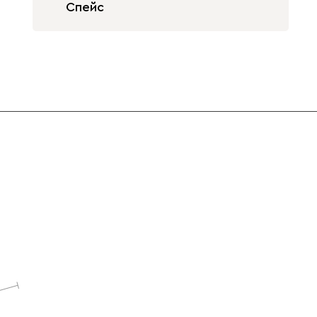
Спейс
Бежевый
Графит
Жёлтый
Изумруд
Олива
Розовый
Светло-
Серый
Синий
бежевый