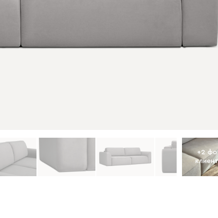
+
2
фо
клиен