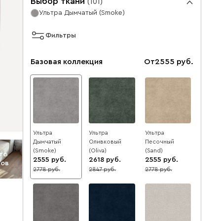
Выбор ткани
(
101
)
Ультра Дымчатый (Smoke)
Фильтры
Базовая коллекция
От
2555
Ультра
Ультра
Ультра
Дымчатый
Оливковый
Песочный
(Smoke)
(Oliva)
(Sand)
то
2555
2618
2555
тов
2778
2847
2778
8
8
8