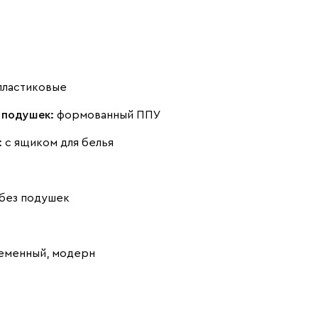
Терракота
Ультра
2909
пластиковые
 подушек:
формованный ППУ
:
с ящиком для белья
Айвори (Ivory)
Горчичный
Коралловый
(Mustard)
(Coral)
без подушек
еменный, модерн
Минт (Mint)
Розовый (Rose)
Сливовый
(Plum)