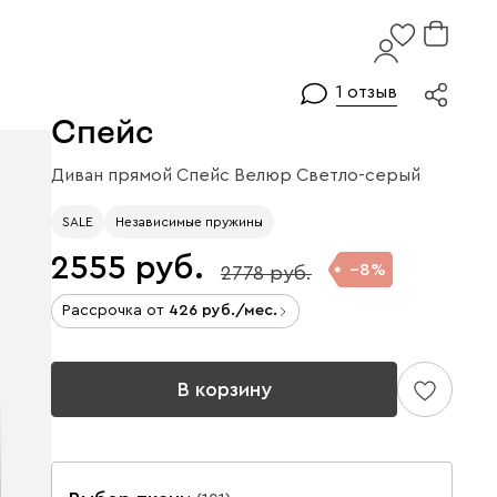
1 отзыв
Спейс
Диван прямой Спейс Велюр Светло-серый
SALE
Независимые пружины
2555
8
2778
Рассрочка от
426
/мес.
В корзину