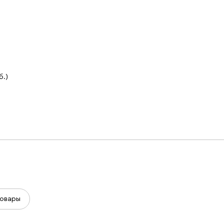
б.)
овары