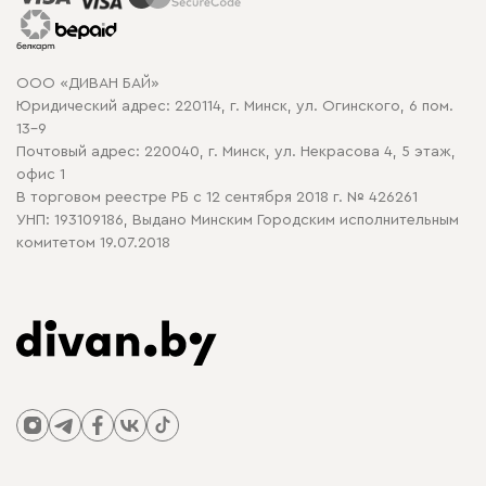
Гарантия
Карта сайта
Договор оферты
ООО «ДИВАН БАЙ»
Политика конфиденциальности
Юридический адрес: 220114, г. Минск, ул. Огинского, 6 пом.
Политика в отношении обработки cookie
13-9
Почтовый адрес: 220040, г. Минск, ул. Некрасова 4, 5 этаж,
офис 1
В торговом реестре РБ с 12 сентября 2018 г. № 426261
УНП: 193109186, Выдано Минским Городским исполнительным
комитетом 19.07.2018