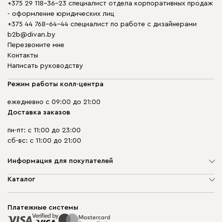
+375 29 118-36-23 специалист отдела корпоративных продаж
- оформление юридических лиц
+375 44 768-64-44 специалист по работе с дизайнерами
b2b@divan.by
Перезвоните мне
Контакты
Написать руководству
Режим работы колл-центра
ежедневно с 09:00 до 21:00
Доставка заказов
пн-пт: с 11:00 до 23:00
сб-вс: с 11:00 до 21:00
Информация для покупателей
О компании
Каталог
Шоурумы
Мягкая мебель
Доставка и сборка
Корпусная мебель
Платежные системы
Способы оплаты
Распродажа мебели
Рассрочка и кредит