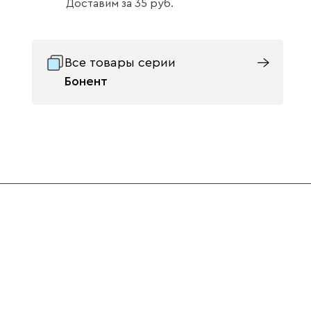
Доставим
за
35
Все товары серии
Бонент
Светло-
Серый
Синий
бежевый
Терракота
Ультра
4140