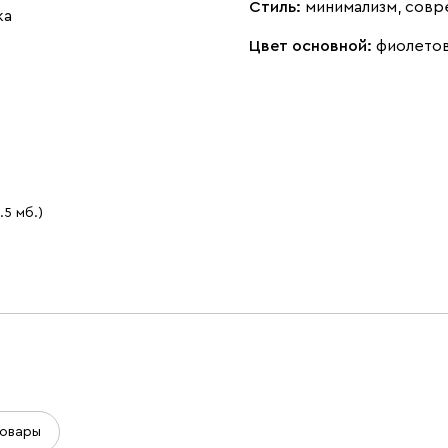
Стиль:
минимализм, сов
ка
Цвет основной:
фиолето
.5 мб.)
овары