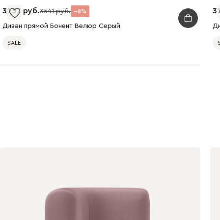
3257
3
3541
8
Ланза
4944
Диван прямой Бонент Велюр Серый
Д
SALE
Бежевый
Вишневый
Голубой
Графит
Зеленый
Карамель