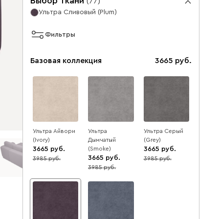
Выбор ткани
(
77
)
Ультра Сливовый (Plum)
Фильтры
Базовая коллекция
3665
Ультра Айвори
Ультра
Ультра Серый
(Ivory)
Дымчатый
(Grey)
3665
(Smoke)
3665
3665
3985
3985
8
8
3985
8