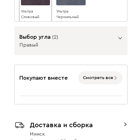
Ультра
Ультра
Сливовый
Чернильный
(Plum)
(Ink)
3665
3665
3985
3985
8
8
Выбор угла
(
2
)
Правый
Данель
4140
Угол
Покупают вместе
Смотреть все
Бежевый
Графит
Жёлтый
Левый
Правый
Доставка и сборка
Минск
Изумруд
Олива
Розовый