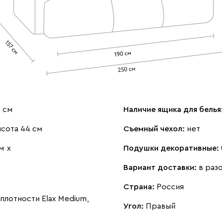
 см
Наличие ящика для белья
сота 44 см
Съемный чехол:
нет
м
х
Подушки декоративные:
Вариант доставки:
в раз
Страна:
Россия
лотности Elax Medium,
Угол:
Правый