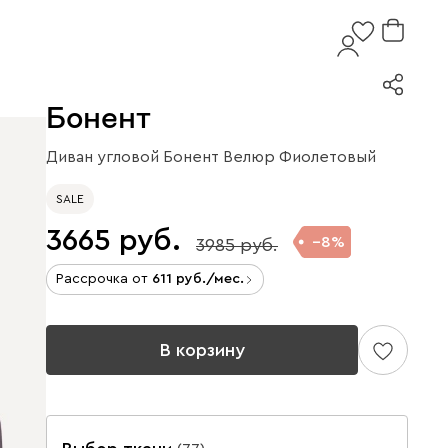
Бонент
Диван угловой Бонент Велюр Фиолетовый
SALE
3665
8
3985
Рассрочка от
611
/мес.
В корзину