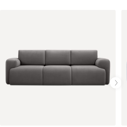
Терракота
Вулли
4944
092
100
230
380
684
751