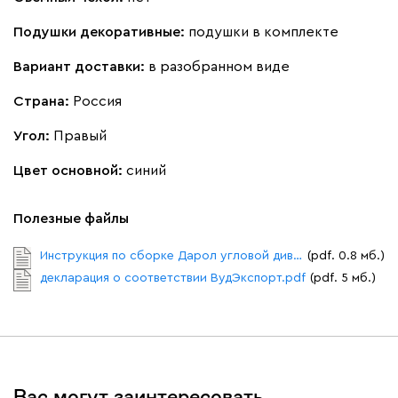
Подушки декоративные:
подушки в комплекте
Вариант доставки:
в разобранном виде
Страна:
Россия
Вайт
Латте
Терра
Угол:
Правый
Альтеа
4532
Цвет основной:
синий
Полезные файлы
Инструкция по сборке Дарол угловой диван.pdf
(pdf. 0.8 мб.)
декларация о соответствии ВудЭкспорт.pdf
(pdf. 5 мб.)
Бежевый
Графит
Молочный
Серый
Дарте
5574
Вас могут заинтересовать