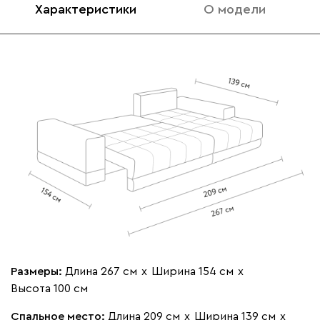
Характеристики
О модели
020
120
310
430
520
Геста
3493
Бежевый
Изумруд
Марсала
Молочный
Мята
Ланза
3493
Размеры:
Длина 267 см
х
Ширина 154 см
х
Высота 100 см
Спальное место:
Длина 209 см
х
Ширина 139 см
х
Бежевый
Вишневый
Голубой
Графит
Зеле