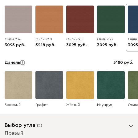
Онли 236
Онли 240
Онли 495
Онли 699
Онли
3095
3218
3095
3095
3095
Данель
3180
Бежевый
Графит
Жёлтый
Изумруд
Олив
Выбор угла
(
2
)
Ультра
3180
Правый