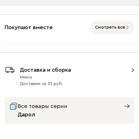
Угол
Покупают вместе
Смотреть все
Айвори (Ivory)
Горчичный
Дымчатый
Коралловый
Минт 
(Mustard)
(Smoke)
(Coral)
Левый
Правый
Бентори
3180
Доставка и сборка
Минск
Доставим
за
35
Бежевый
Графит
Кофе
Олива
Песо
Все товары серии
Дарол
Онли
3180