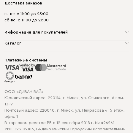
Доставка заказов
пн-пт: с 11:00 до 23:00
сб-вс: с 11:00 до 21:00
Информация для покупателей
О компании
Каталог
Шоурумы
Мягкая мебель
Доставка и сборка
Корпусная мебель
Платежные системы
Способы оплаты
Распродажа мебели
Рассрочка и кредит
Гарантия
Карта сайта
Договор оферты
ООО «ДИВАН БАЙ»
Политика конфиденциальности
Юридический адрес: 220114, г. Минск, ул. Огинского, 6 пом.
Политика в отношении обработки cookie
13-9
Почтовый адрес: 220040, г. Минск, ул. Некрасова 4, 5 этаж,
офис 1
В торговом реестре РБ с 12 сентября 2018 г. № 426261
УНП: 193109186, Выдано Минским Городским исполнительным