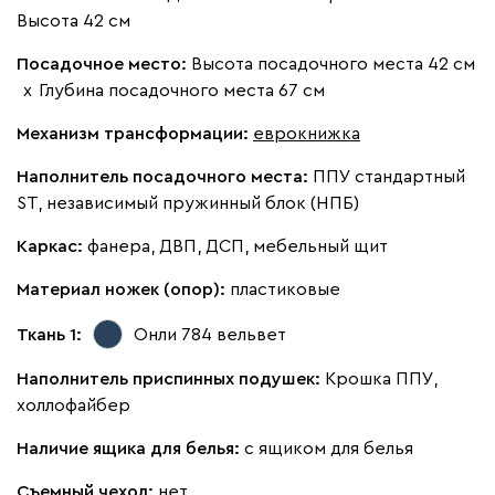
Высота 42 см
Кларинс
4011
Посадочное место:
Высота посадочного места 42 см
х
Глубина посадочного места 67 см
Механизм трансформации:
еврокнижка
Наполнитель посадочного места:
ППУ стандартный
ST, независимый пружинный блок (НПБ)
100
130
690
695
792
Каркас:
фанера, ДВП, ДСП, мебельный щит
Винтер
4011
Материал ножек (опор):
пластиковые
Ткань 1:
Онли 784
вельвет
Наполнитель приспинных подушек:
Крошка ППУ,
холлофайбер
Виридис
Клэй
Мустард
Оранж
пион
Наличие ящика для белья:
с ящиком для белья
Букле
4532
Съемный чехол:
нет