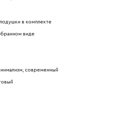
подушки в комплекте
обранном виде
инимализм, современный
товый