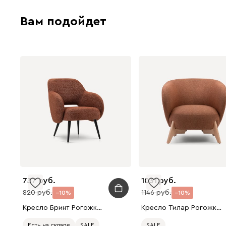
Вам подойдет
737
1031
820
1146
10
10
Кресло Бринт Рогожка Терракотовый
Кресло Тилар Рогожка Терракотовый
Есть на складе
SALE
SALE