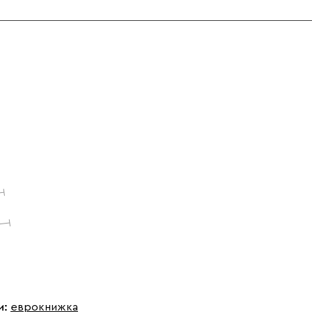
и:
еврокнижка