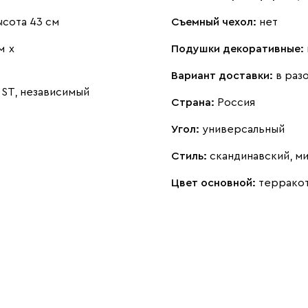
ысота 43 см
Съемный чехол:
нет
м
х
Подушки декоративные:
Вариант доставки:
в раз
ST, независимый
Страна:
Россия
Угол:
универсальный
Стиль:
скандинавский, м
Цвет основной:
террако