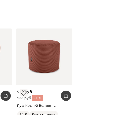
217
256
15
Пуф Кофи-2 Вельвет Терракотовый
SALE
Есть в шоуруме