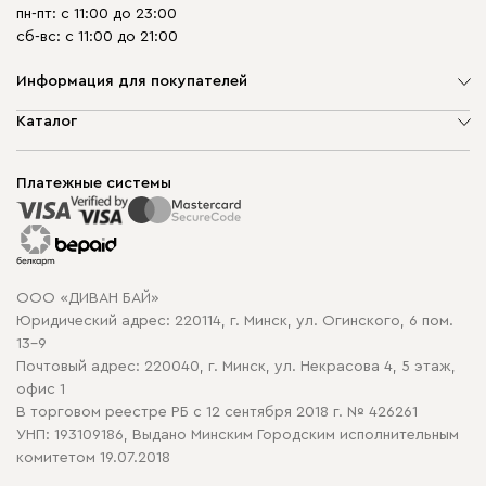
пн-пт: с 11:00 до 23:00
сб-вс: с 11:00 до 21:00
Информация для покупателей
О компании
Каталог
Шоурумы
Мягкая мебель
Доставка и сборка
Корпусная мебель
Платежные системы
Способы оплаты
Распродажа мебели
Рассрочка и кредит
Гарантия
Карта сайта
Договор оферты
ООО «ДИВАН БАЙ»
Политика конфиденциальности
Юридический адрес: 220114, г. Минск, ул. Огинского, 6 пом.
Политика в отношении обработки cookie
13-9
Почтовый адрес: 220040, г. Минск, ул. Некрасова 4, 5 этаж,
офис 1
В торговом реестре РБ с 12 сентября 2018 г. № 426261
УНП: 193109186, Выдано Минским Городским исполнительным
комитетом 19.07.2018