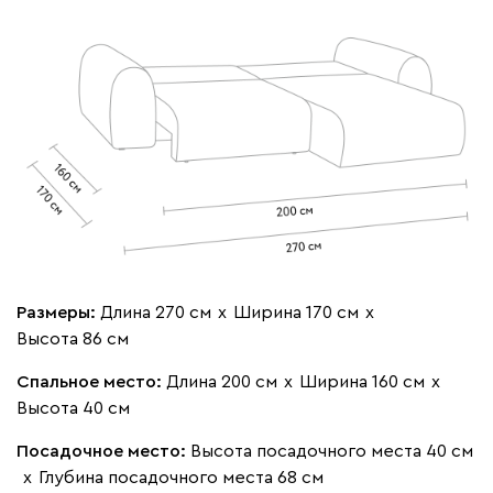
020
120
236
240
310
Вертикаль
3603
Размеры:
Длина 270 см
х
Ширина 170 см
х
Высота 86 см
000
490
795
910
930
Спальное место:
Длина 200 см
х
Ширина 160 см
х
Высота 40 см
Геста
3603
Посадочное место:
Высота посадочного места 40 см
х
Глубина посадочного места 68 см