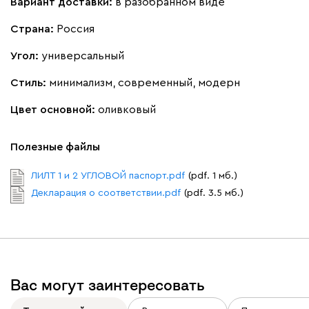
Вариант доставки:
в разобранном виде
Вишневый
Голубой
Графит
Зеленый
Кара
Страна:
Россия
Кларинс
3884
Угол:
универсальный
Стиль:
минимализм, современный, модерн
Цвет основной:
оливковый
690
695
792
900
995
Полезные файлы
Букле
4447
ЛИЛТ 1 и 2 УГЛОВОЙ паспорт.pdf
(pdf. 1 мб.)
Декларация о соответствии.pdf
(pdf. 3.5 мб.)
Вайт
Латте
Терра
Вас могут заинтересовать
Альтеа
4447