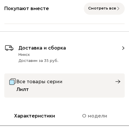
Покупают вместе
Смотреть все
Ультра
3414
Доставка и сборка
Айвори (Ivory)
Горчичный
Дымчатый
Коралловый
Минт 
Минск
(Mustard)
(Smoke)
(Coral)
Доставим
за
35
Бентори
3414
Все товары серии
Лилт
Бежевый
Графит
Кофе
Олива
Песо
Характеристики
О модели
Онли
3414