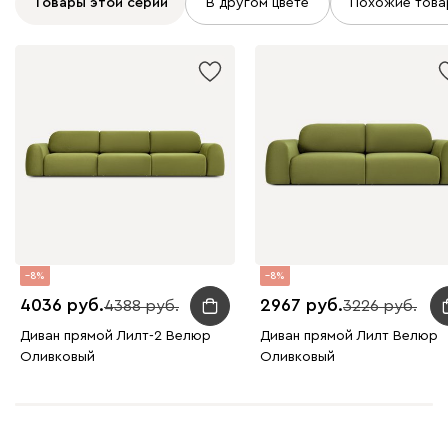
Товары этой серии
В другом цвете
Похожие това
Бежевый
Графит
Молочный
Серый
Дарте
5012
8
8
4036
2967
4388
3226
Графит
Серый
Терракота
Тёмно-синий
Диван прямой Лилт-2 Велюр
Диван прямой Лилт Велюр
Оливковый
Оливковый