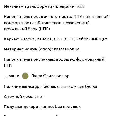
Механизм трансформации:
еврокнижка
Наполнитель посадочного места:
ППУ повышенной
Бежевый
Изумруд
Марсала
Молочный
Мята
комфортности HS, синтепон, независимый
пружинный блок (НПБ)
Мола
3603
Каркас:
массив, фанера, ДВП, ДСП, мебельный щит
Материал ножек (опор):
пластиковые
Наполнитель приспинных подушек:
формованный
ППУ
Жёлтый
Песочный
Розовый
Светло-серый
Серы
Ткань 1:
Ланза Олива
велюр
Ланза
3603
Наличие ящика для белья:
с ящиком для белья
Съемный чехол:
нет
Подушки декоративные:
без подушек