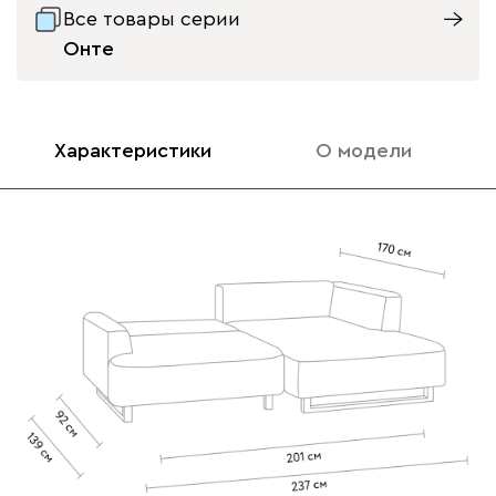
Онли
4097
Все товары серии
Онте
Характеристики
О модели
020
120
236
240
310
Вертикаль
4494
000
490
795
910
930
Геста
4494