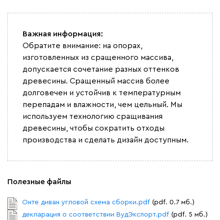
Букле
5200
Важная информация:
Обратите внимание: на опорах,
изготовленных из сращенного массива,
допускается сочетание разных оттенков
Вайт
Латте
Терра
древесины. Сращенный массив более
долговечен и устойчив к температурным
Альтеа
5200
перепадам и влажности, чем цельный. Мы
используем технологию сращивания
древесины, чтобы сократить отходы
производства и сделать дизайн доступным.
Бежевый
Графит
Молочный
Серый
Полезные файлы
Онте диван угловой схема сборки.pdf
(pdf. 0.7 мб.)
декларация о соответствии ВудЭкспорт.pdf
(pdf. 5 мб.)