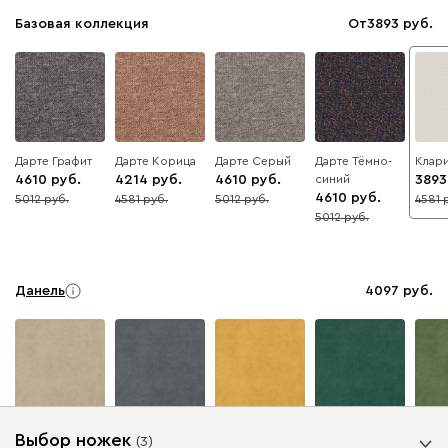
Базовая коллекция
От
3893
Дарте Графит
Дарте Корица
Дарте Серый
Дарте Тёмно-
Клари
4610
4214
4610
синий
3893
4610
5012
4581
5012
4581
8
8
8
15
5012
8
Данель
4097
Бежевый
Графит
Жёлтый
Изумруд
Олив
Выбор ножек
(
3
)