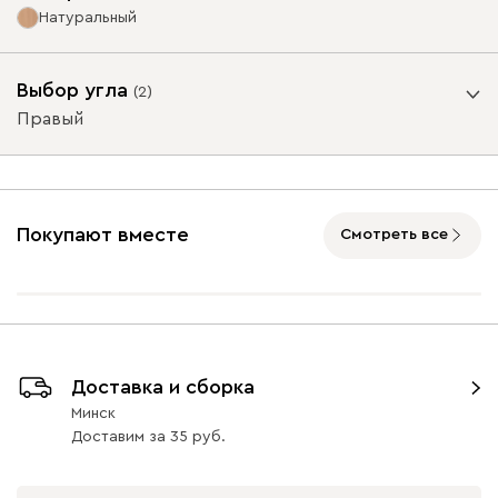
Натуральный
Ультра
4097
Опоры
Выбор угла
(
2
)
Правый
Угол
Айвори (Ivory)
Горчичный
Дымчатый
Коралловый
Минт 
Покупают вместе
(Mustard)
(Smoke)
(Coral)
Смотреть все
Графит
Натуральный
Орех
Бентори
73
73
4097
Левый
Правый
Доставка и сборка
Минск
Доставим
за
35
Бежевый
Графит
Кофе
Олива
Песо