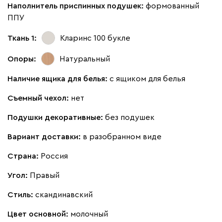
Наполнитель приспинных подушек:
формованный
Бежевый
Вишневый
Голубой
Графит
Зеле
ППУ
Ткань 1:
Кларинс 100
букле
Кларинс
4829
Опоры:
Натуральный
Наличие ящика для белья:
с ящиком для белья
Съемный чехол:
нет
695
792
972
Подушки декоративные:
без подушек
Винтер
4829
Вариант доставки:
в разобранном виде
Страна:
Россия
Угол:
Правый
Стиль:
скандинавский
Виридис
Клэй
Мустард
Оранж
пион
Цвет основной:
молочный