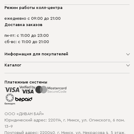
Режим работы колл-центра
ежедневно с 09:00 до 21:00
Доставка заказов
пн-пт: с 11:00 до 23:00
сб-вс: с 11:00 до 21:00
Информация для покупателей
О компании
Каталог
Шоурумы
Мягкая мебель
Доставка и сборка
Корпусная мебель
Платежные системы
Способы оплаты
Распродажа мебели
Рассрочка и кредит
Гарантия
Карта сайта
Договор оферты
ООО «ДИВАН БАЙ»
Политика конфиденциальности
Юридический адрес: 220114, г. Минск, ул. Огинского, 6 пом.
Политика в отношении обработки cookie
13-9
Почтовый адрес: 220040, г. Минск, ул. Некрасова 4, 5 этаж,