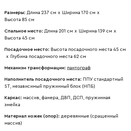
Размеры:
Длина 237 см
х
Ширина 170 см
х
Высота 85 см
Бежевый
Изумруд
Марсала
Молочный
Мята
Спальное место:
Длина 201 см
х
Ширина 139 см
х
Высота 45 см
Мола
4494
Посадочное место:
Высота посадочного места 45 см
х
Глубина посадочного места 62 см
Механизм трансформации:
пантограф
Наполнитель посадочного места:
ППУ стандартный
Жёлтый
Песочный
Розовый
Светло-серый
Серы
ST, независимый пружинный блок (НПБ)
Каркас:
массив, фанера, ДВП, ДСП, пружинная
Ланза
4494
змейка
Материал ножек (опор):
деревянные (сращенный
массив)