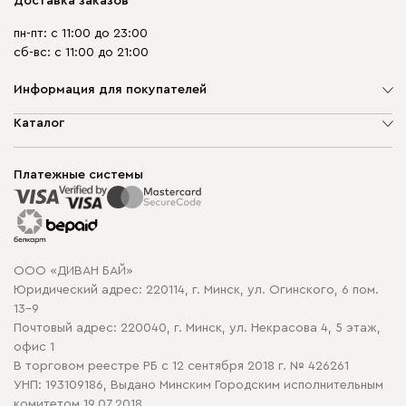
Доставка заказов
пн-пт: с 11:00 до 23:00
сб-вс: с 11:00 до 21:00
Информация для покупателей
О компании
Каталог
Шоурумы
Мягкая мебель
Доставка и сборка
Корпусная мебель
Платежные системы
Способы оплаты
Распродажа мебели
Рассрочка и кредит
Гарантия
Карта сайта
Договор оферты
ООО «ДИВАН БАЙ»
Политика конфиденциальности
Юридический адрес: 220114, г. Минск, ул. Огинского, 6 пом.
Политика в отношении обработки cookie
13-9
Почтовый адрес: 220040, г. Минск, ул. Некрасова 4, 5 этаж,
офис 1
В торговом реестре РБ с 12 сентября 2018 г. № 426261
УНП: 193109186, Выдано Минским Городским исполнительным
комитетом 19.07.2018