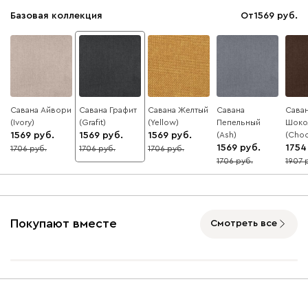
Базовая коллекция
От
1569
Савана Айвори
Савана Графит
Савана Желтый
Савана
Сава
(Ivory)
(Grafit)
(Yellow)
Пепельный
Шоко
1569
1569
1569
(Ash)
(Choc
1569
1754
1706
1706
1706
8
8
8
1706
1907
8
8
Покупают вместе
Смотреть все