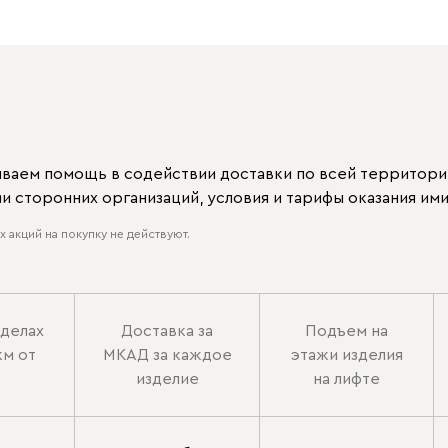
ываем помощь в содействии доставки по всей территори
 сторонних организаций, условия и тарифы оказания ими
 акций на покупку не действуют.
еделах
Доставка за
Подъем на
км от
МКАД за каждое
этажи изделия
изделие
на лифте