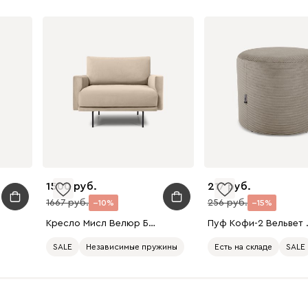
1500
217
1667
256
10
15
Кресло Мисл Велюр Бежевый
Пуф Коф
SALE
Независимые пружины
Есть на складе
SALE