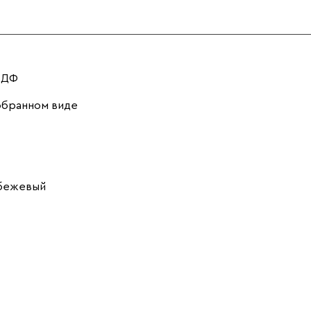
МДФ
обранном виде
 бежевый