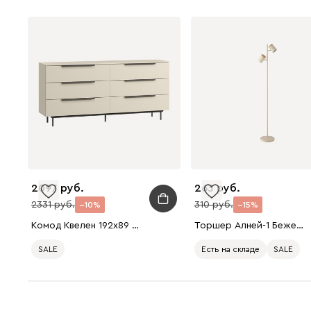
2097
263
2331
310
10
15
Комод Квелен 192x89 Светло-бежевый
Торшер Алней-1 Бежевый
SALE
Есть на складе
SALE
Есть в шоуруме