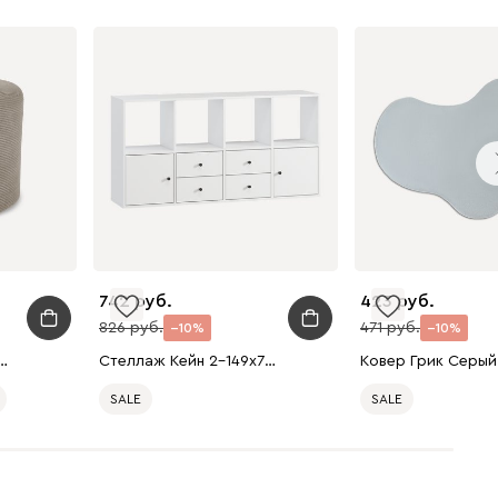
742
423
826
471
10
10
и-2 Вельвет Бежевый
Стеллаж Кейн 2-149x75 Белый
SALE
SALE