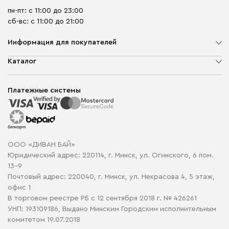
пн-пт: с 11:00 до 23:00
сб-вс: с 11:00 до 21:00
Информация для покупателей
О компании
Каталог
Шоурумы
Мягкая мебель
Доставка и сборка
Корпусная мебель
Платежные системы
Способы оплаты
Распродажа мебели
Рассрочка и кредит
Гарантия
Карта сайта
Договор оферты
ООО «ДИВАН БАЙ»
Политика конфиденциальности
Юридический адрес: 220114, г. Минск, ул. Огинского, 6 пом.
Политика в отношении обработки cookie
13-9
Почтовый адрес: 220040, г. Минск, ул. Некрасова 4, 5 этаж,
офис 1
В торговом реестре РБ с 12 сентября 2018 г. № 426261
УНП: 193109186, Выдано Минским Городским исполнительным
комитетом 19.07.2018