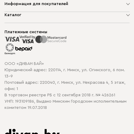
Информация для покупателей
О компании
Каталог
Шоурумы
Мягкая мебель
Доставка и сборка
Корпусная мебель
Платежные системы
Способы оплаты
Распродажа мебели
Рассрочка и кредит
Гарантия
Карта сайта
Договор оферты
ООО «ДИВАН БАЙ»
Политика конфиденциальности
Юридический адрес: 220114, г. Минск, ул. Огинского, 6 пом.
Политика в отношении обработки cookie
13-9
Почтовый адрес: 220040, г. Минск, ул. Некрасова 4, 5 этаж,
офис 1
В торговом реестре РБ с 12 сентября 2018 г. № 426261
УНП: 193109186, Выдано Минским Городским исполнительным
комитетом 19.07.2018