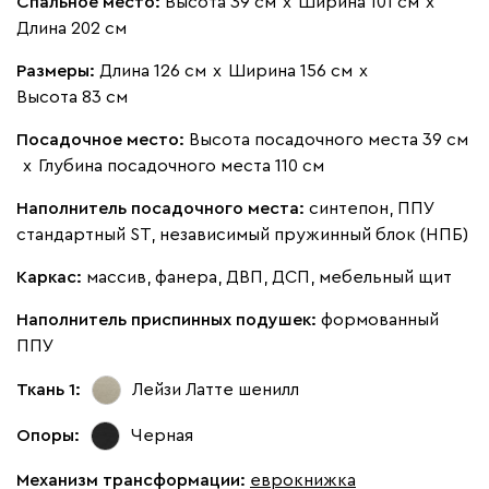
Спальное место:
Высота 39 см
х
Ширина 101 см
х
Длина 202 см
Размеры:
Длина 126 см
х
Ширина 156 см
х
Высота 83 см
Посадочное место:
Высота посадочного места 39 см
х
Глубина посадочного места 110 см
Наполнитель посадочного места:
синтепон, ППУ
стандартный ST, независимый пружинный блок (НПБ)
Каркас:
массив, фанера, ДВП, ДСП, мебельный щит
Наполнитель приспинных подушек:
формованный
ППУ
Ткань 1:
Лейзи Латте
шенилл
Опоры:
Черная
Механизм трансформации:
еврокнижка