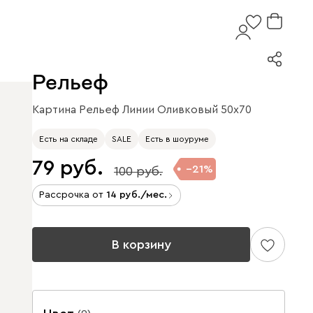
Рельеф
Картина Рельеф Линии Оливковый 50x70
Есть на складе
SALE
Есть в шоуруме
79
21
100
Рассрочка от
14
/мес.
В корзину