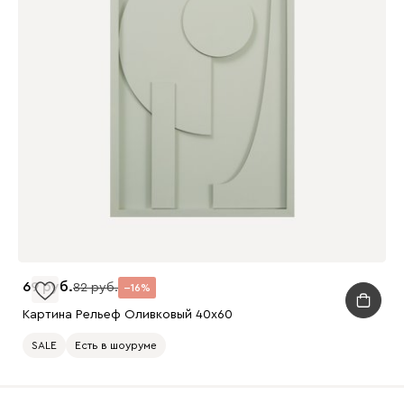
69
82
16
Картина Рельеф Оливковый 40x60
SALE
Есть в шоуруме