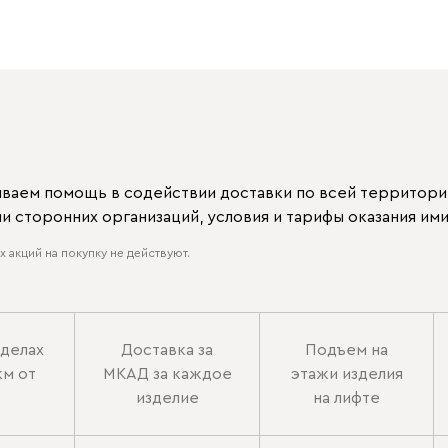
ываем помощь в содействии доставки по всей территори
 сторонних организаций, условия и тарифы оказания ими
 акций на покупку не действуют.
еделах
Доставка за
Подъем на
км от
МКАД за каждое
этажи изделия
изделие
на лифте