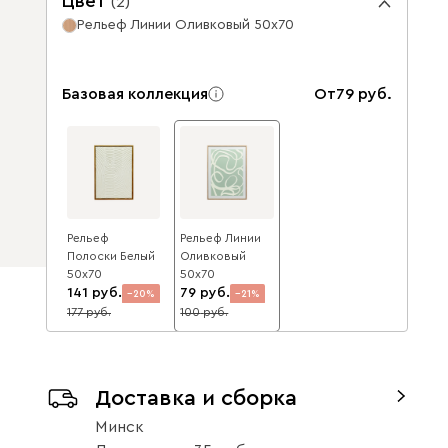
Цвет
(
2
)
Рельеф Линии Оливковый 50x70
Базовая коллекция
От
79
Рельеф
Рельеф Линии
Полоски Белый
Оливковый
50x70
50x70
141
79
20
21
177
100
Доставка и сборка
Минск