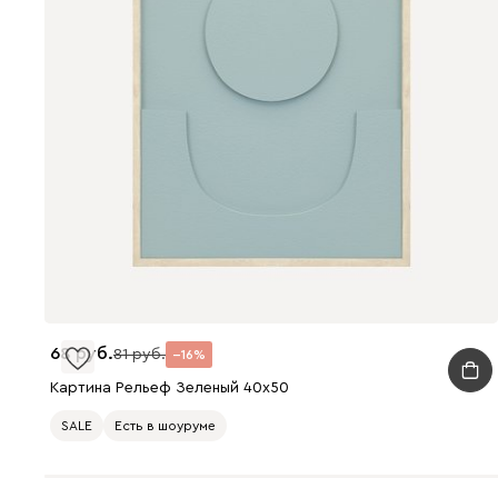
68
81
16
Картина Рельеф Зеленый 40x50
SALE
Есть в шоуруме