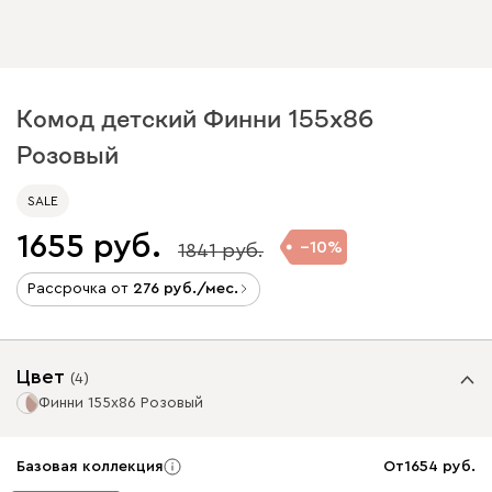
Комод детский Финни 155x86
Розовый
SALE
1655
10
1841
Рассрочка от
276
/мес.
Цвет
(
4
)
Финни 155x86 Розовый
Базовая коллекция
От
1654