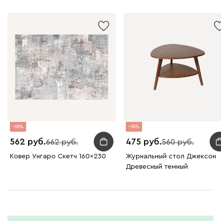
15
15
562
475
662
560
Ковер Унгаро Скетч 160x230
Журнальный стол Джексон
Древесный темный