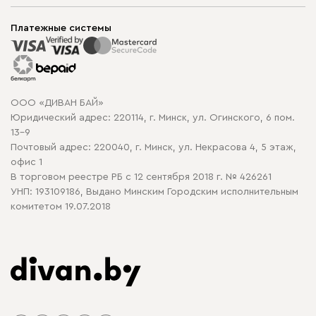
Шоурумы
Мягкая мебель
Доставка и сборка
Корпусная мебель
Платежные системы
Способы оплаты
Распродажа мебели
Рассрочка и кредит
Гарантия
Карта сайта
Договор оферты
ООО «ДИВАН БАЙ»
Политика конфиденциальности
Юридический адрес: 220114, г. Минск, ул. Огинского, 6 пом.
Политика в отношении обработки cookie
13-9
Почтовый адрес: 220040, г. Минск, ул. Некрасова 4, 5 этаж,
офис 1
В торговом реестре РБ с 12 сентября 2018 г. № 426261
УНП: 193109186, Выдано Минским Городским исполнительным
комитетом 19.07.2018