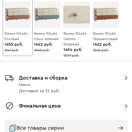
Финни 155x86
Финни 155x86
Финни 155x86
Финни 155x86
Розовый
Серо-зеленый
Светло-
Терракотовый
1655
1662
бежевый
1662
1654
1841
1848
1848
10
10
10
1839
10
Доставка и сборка
Минск
Доставим
за
35
Финальная цена
Все товары серии