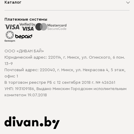
О компании
Каталог
Шоурумы
Мягкая мебель
Доставка и сборка
Корпусная мебель
Платежные системы
Способы оплаты
Распродажа мебели
Рассрочка и кредит
Гарантия
Карта сайта
Договор оферты
ООО «ДИВАН БАЙ»
Политика конфиденциальности
Юридический адрес: 220114, г. Минск, ул. Огинского, 6 пом.
Политика в отношении обработки cookie
13-9
Почтовый адрес: 220040, г. Минск, ул. Некрасова 4, 5 этаж,
офис 1
В торговом реестре РБ с 12 сентября 2018 г. № 426261
УНП: 193109186, Выдано Минским Городским исполнительным
комитетом 19.07.2018