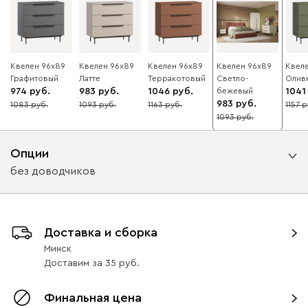
Квелен 96x89
Квелен 96x89
Квелен 96x89
Квелен 96x89
Квел
Графитовый
Латте
Терракотовый
Светло-
Олив
974
983
1046
бежевый
1041
983
1083
1093
1163
1157
10
10
10
10
1093
10
Опции
без доводчиков
Вид направляющих
Доставка и сборка
с доводчиками
без доводчиков
Минск
Доставим
за
35
Финальная цена