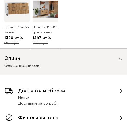
Леванте 144x86
Леванте 144x86
Белый
Графитовый
1320
1547
1610
1720
18
10
Опции
без доводчиков
Вид направляющих
Доставка и сборка
с доводчиками
без доводчиков
Минск
Доставим
за
35
Финальная цена