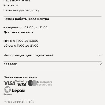
Перезвоните мне
Контакты
Написать руководству
Режим работы колл-центра
ежедневно с 09:00 до 21:00
Доставка заказов
пн-пт: с 11:00 до 23:00
сб-вс: с 11:00 до 21:00
Информация для покупателей
О компании
Каталог
Шоурумы
Мягкая мебель
Доставка и сборка
Корпусная мебель
Платежные системы
Способы оплаты
Распродажа мебели
Рассрочка и кредит
Гарантия
Карта сайта
Договор оферты
ООО «ДИВАН БАЙ»
Политика конфиденциальности