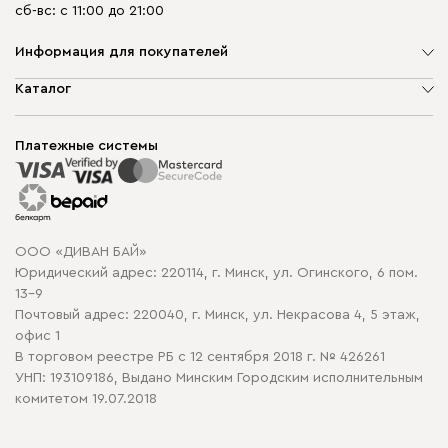
сб-вс: с 11:00 до 21:00
Информация для покупателей
О компании
Каталог
Шоурумы
Мягкая мебель
Доставка и сборка
Корпусная мебель
Платежные системы
Способы оплаты
Распродажа мебели
Рассрочка и кредит
Гарантия
Карта сайта
Договор оферты
ООО «ДИВАН БАЙ»
Политика конфиденциальности
Юридический адрес: 220114, г. Минск, ул. Огинского, 6 пом.
Политика в отношении обработки cookie
13-9
Почтовый адрес: 220040, г. Минск, ул. Некрасова 4, 5 этаж,
офис 1
В торговом реестре РБ с 12 сентября 2018 г. № 426261
УНП: 193109186, Выдано Минским Городским исполнительным
комитетом 19.07.2018