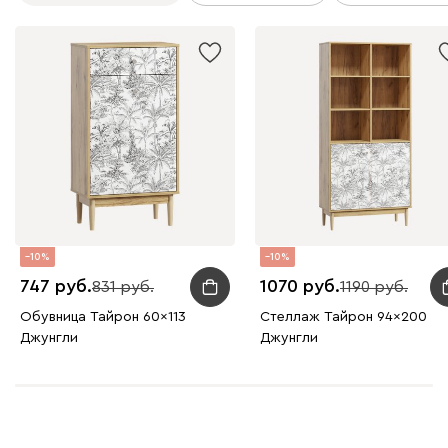
10
10
747
1070
831
1190
Обувница Тайрон 60x113
Стеллаж Тайрон 94x200
Джунгли
Джунгли ​