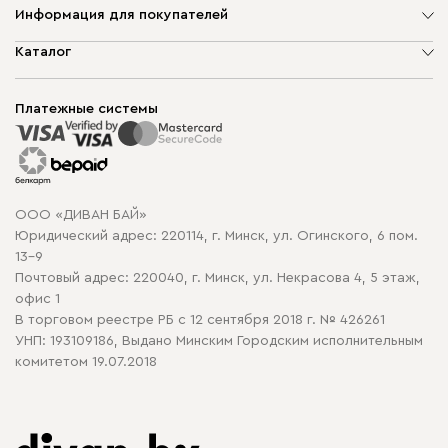
Информация для покупателей
О компании
Каталог
Шоурумы
Мягкая мебель
Доставка и сборка
Корпусная мебель
Платежные системы
Способы оплаты
Распродажа мебели
Рассрочка и кредит
Гарантия
Карта сайта
Договор оферты
ООО «ДИВАН БАЙ»
Политика конфиденциальности
Юридический адрес: 220114, г. Минск, ул. Огинского, 6 пом.
Политика в отношении обработки cookie
13-9
Почтовый адрес: 220040, г. Минск, ул. Некрасова 4, 5 этаж,
офис 1
В торговом реестре РБ с 12 сентября 2018 г. № 426261
УНП: 193109186, Выдано Минским Городским исполнительным
комитетом 19.07.2018