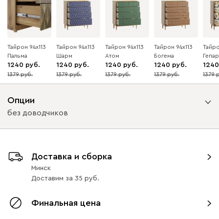
Тайрон 94x113
Тайрон 94x113
Тайрон 94x113
Тайрон 94x113
Тайро
Пальма ​
Шарм ​
Атом
Богема ​
Гепа
1240
1240
1240
1240
1240
1379
1379
1379
1379
1379
10
10
10
10
10
Опции
без доводчиков
Вид направляющих
Доставка и сборка
с доводчиками
без доводчиков
Минск
Доставим
за
35
Финальная цена