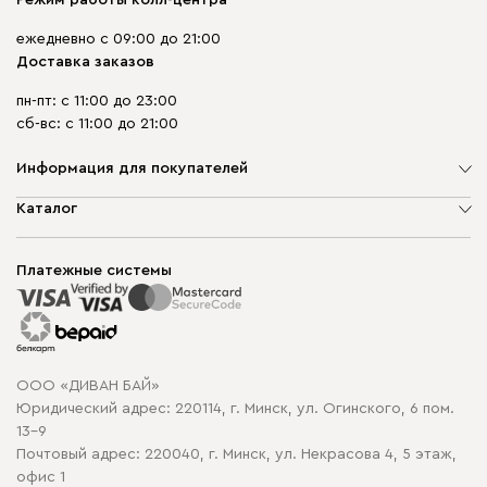
Режим работы колл-центра
ежедневно с 09:00 до 21:00
Доставка заказов
пн-пт: с 11:00 до 23:00
сб-вс: с 11:00 до 21:00
Информация для покупателей
О компании
Каталог
Шоурумы
Мягкая мебель
Доставка и сборка
Корпусная мебель
Платежные системы
Способы оплаты
Распродажа мебели
Рассрочка и кредит
Гарантия
Карта сайта
Договор оферты
ООО «ДИВАН БАЙ»
Политика конфиденциальности
Юридический адрес: 220114, г. Минск, ул. Огинского, 6 пом.
Политика в отношении обработки cookie
13-9
Почтовый адрес: 220040, г. Минск, ул. Некрасова 4, 5 этаж,
офис 1