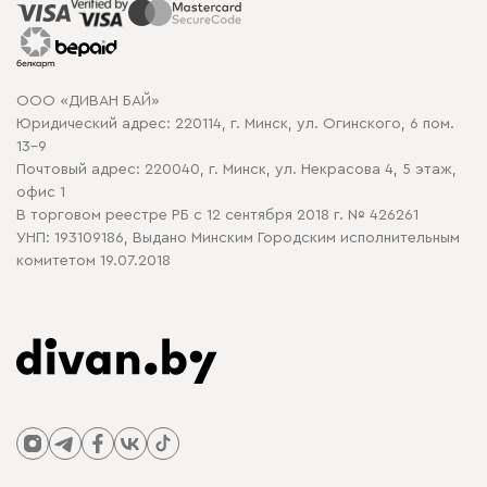
Распродажа мебели
Рассрочка и кредит
Гарантия
Карта сайта
Договор оферты
ООО «ДИВАН БАЙ»
Политика конфиденциальности
Юридический адрес: 220114, г. Минск, ул. Огинского, 6 пом.
Политика в отношении обработки cookie
13-9
Почтовый адрес: 220040, г. Минск, ул. Некрасова 4, 5 этаж,
офис 1
В торговом реестре РБ с 12 сентября 2018 г. № 426261
УНП: 193109186, Выдано Минским Городским исполнительным
комитетом 19.07.2018