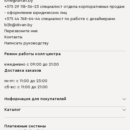
love@divan.by
+375 29 118-36-23 специалист отдела корпоративных продаж
- оформление юридических лиц
+375 44 768-64-44 специалист по работе с дизайнерами
b2b@divan.by
Перезвоните мне
Контакты
Написать руководству
Режим работы колл-центра
ежедневно с 09:00 до 21:00
Доставка заказов
пн-пт: с 11:00 до 23:00
сб-вс: с 11:00 до 21:00
Информация для покупателей
О компании
Каталог
Шоурумы
Мягкая мебель
Доставка и сборка
Корпусная мебель
Платежные системы
Способы оплаты