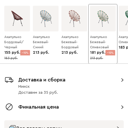
Акапулько
Акапулько
Акапулько
Акапулько
Акап
Бордовый/
Бежевый-
Бежевый-
Бежевый-
Олив
Черный
Синий
Бордовый
Оливковый
183
155
213
213
181
15
15
183
213
Доставка и сборка
Минск
Доставим
за
35
Финальная цена