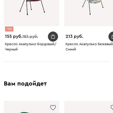
15
155
213
183
Кресло Акапулько Бордовый/
Кресло Акапулько Бежевый
Черный
Синий
Вам подойдет