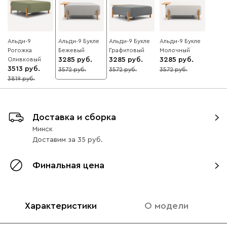
Альди-9
Альди-9 Букле
Альди-9 Букле
Альди-9 Букле
Рогожка
Бежевый
Графитовый
Молочный
Оливковый
3285
3285
3285
3513
3572
3572
3572
8
8
8
3819
8
Доставка и сборка
Минск
Доставим
за
35
Финальная цена
Характеристики
О модели