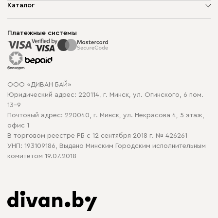
О компании
Каталог
Шоурумы
Мягкая мебель
Доставка и сборка
Корпусная мебель
Платежные системы
Способы оплаты
Распродажа мебели
Рассрочка и кредит
Гарантия
Карта сайта
Договор оферты
ООО «ДИВАН БАЙ»
Политика конфиденциальности
Юридический адрес: 220114, г. Минск, ул. Огинского, 6 пом.
Политика в отношении обработки cookie
13-9
Почтовый адрес: 220040, г. Минск, ул. Некрасова 4, 5 этаж,
офис 1
В торговом реестре РБ с 12 сентября 2018 г. № 426261
УНП: 193109186, Выдано Минским Городским исполнительным
комитетом 19.07.2018