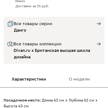
Минск
Доставим
за
35
Все товары серии
Бежевый
Вишневый
Голубой
Графит
Зеле
Данго
Кларинс
2307
Все товары коллекции
Divan.ru x Британская высшая школа
дизайна
690
792
900
972
Характеристики
О модели
Букле
2604
Посадочное место:
Длина 63 см
х
Глубина 62 см
х
Высота 43 см