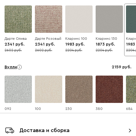
Дарте Олива
Дарте Розовый
Кларинс 100
Кларинс 130
Клар
2341
2341
1983
1873
1983
2602
2602
2204
2204
2204
10
10
10
15
10
Вулли
2159
092
100
230
380
684
Ланза
2159
Доставка и сборка