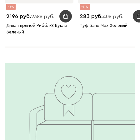
8
31
2196
283
2388
408
Диван прямой Риббл-8 Букле
Пуф Бане Мех Зелёный
Зеленый