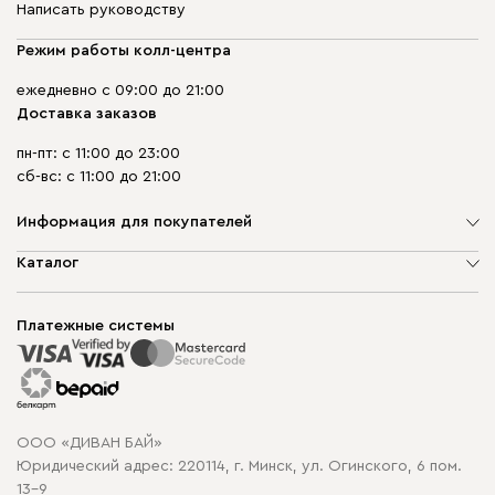
Написать руководству
Режим работы колл-центра
ежедневно с 09:00 до 21:00
Доставка заказов
пн-пт: с 11:00 до 23:00
сб-вс: с 11:00 до 21:00
Информация для покупателей
О компании
Каталог
Шоурумы
Мягкая мебель
Доставка и сборка
Корпусная мебель
Платежные системы
Способы оплаты
Распродажа мебели
Рассрочка и кредит
Гарантия
Карта сайта
Договор оферты
ООО «ДИВАН БАЙ»
Политика конфиденциальности
Юридический адрес: 220114, г. Минск, ул. Огинского, 6 пом.
Политика в отношении обработки cookie
13-9