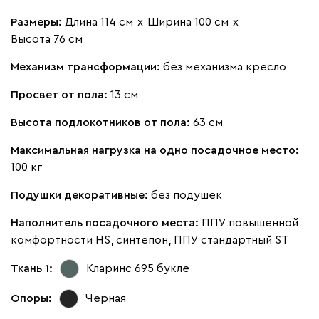
Размеры:
Длина 114 см
х
Ширина 100 см
х
Вайт
Латте
Терра
Высота 76 см
Механизм трансформации:
без механизма кресло
Альтеа
2604
Просвет от пола:
13 см
Высота подлокотников от пола:
63 см
Максимальная нагрузка на одно посадочное место:
100 кг
Бежевый
Графит
Молочный
Серый
Подушки декоративные:
без подушек
Дарте
2899
Наполнитель посадочного места:
ППУ повышенной
комфортности HS, синтепон, ППУ стандартный ST
Ткань 1:
Кларинс 695
букле
Опоры:
Черная
Графит
Серый
Терракота
Тёмно-синий