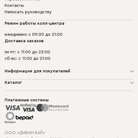
Контакты
Написать руководству
Режим работы колл-центра
ежедневно с 09:00 до 21:00
Доставка заказов
пн-пт: с 11:00 до 23:00
сб-вс: с 11:00 до 21:00
Информация для покупателей
О компании
Каталог
Шоурумы
Мягкая мебель
Доставка и сборка
Корпусная мебель
Платежные системы
Способы оплаты
Распродажа мебели
Рассрочка и кредит
Гарантия
Карта сайта
Договор оферты
ООО «ДИВАН БАЙ»
Политика конфиденциальности