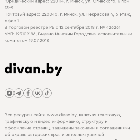
Юридический адрес: 220114, г. Минск, ул. Огинского, 6 пом.
Политика в отношении обработки cookie
13-9
Почтовый адрес: 220040, г. Минск, ул. Некрасова 4, 5 этаж,
офис 1
В торговом реестре РБ с 12 сентября 2018 г. № 426261
УНП: 193109186, Выдано Минским Городским исполнительным
комитетом 19.07.2018
Все ресурсы сайта www.divan.by, включая текстовую,
графическую и видео информацию, структуру и
оформление страниц, защищены законами и соглашениями
об охране авторских прав и интеллектуальной