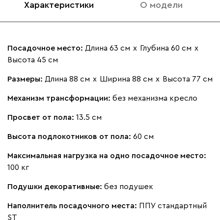
Характеристики
О модели
Бежевый
Изумруд
Марсала
Молочный
Мята
Посадочное место:
Длина 63 см
х
Глубина 60 см
х
Высота 45 см
Ланза
1300
Размеры:
Длина 88 см
х
Ширина 88 см
х
Высота 77 см
Механизм трансформации:
без механизма кресло
Просвет от пола:
13.5 см
Высота подлокотников от пола:
60 см
Бежевый
Вишневый
Голубой
Графит
Зеле
Максимальная нагрузка на одно посадочное место:
100 кг
Кларинс
1413
Подушки декоративные:
без подушек
Наполнитель посадочного места:
ППУ стандартный
ST