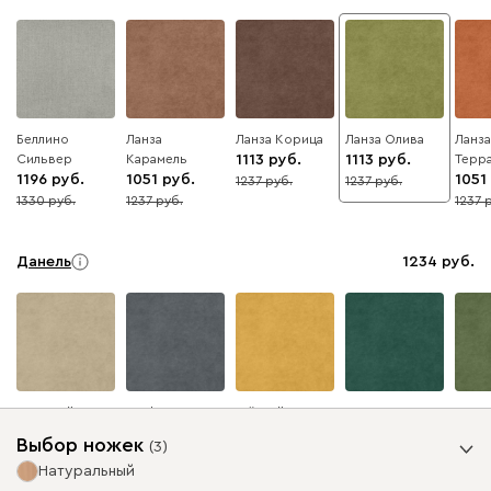
Беллино
Ланза
Ланза Корица
Ланза Олива
Ланза
Сильвер
Карамель
1113
1113
Терр
1196
1051
1051
1237
1237
10
10
1330
1237
1237
10
15
15
Данель
1234
Бежевый
Графит
Жёлтый
Изумруд
Олив
Выбор ножек
(
3
)
Натуральный