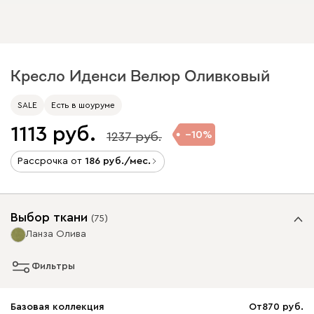
Кресло Иденси Велюр Оливковый
SALE
Есть в шоуруме
1113
10
1237
Рассрочка от
186
/мес.
Выбор ткани
(
75
)
Ланза Олива
Фильтры
Базовая коллекция
От
870