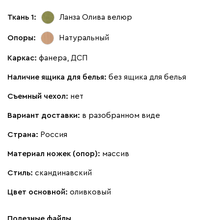
100
130
690
695
792
Ткань 1:
Ланза Олива
велюр
Опоры:
Натуральный
Букле
1527
Каркас:
фанера, ДСП
Наличие ящика для белья:
без ящика для белья
Съемный чехол:
нет
Вайт
Латте
Терра
Вариант доставки:
в разобранном виде
Страна:
Россия
Альтеа
1527
Материал ножек (опор):
массив
Стиль:
скандинавский
Цвет основной:
оливковый
Бежевый
Графит
Молочный
Серый
Полезные файлы