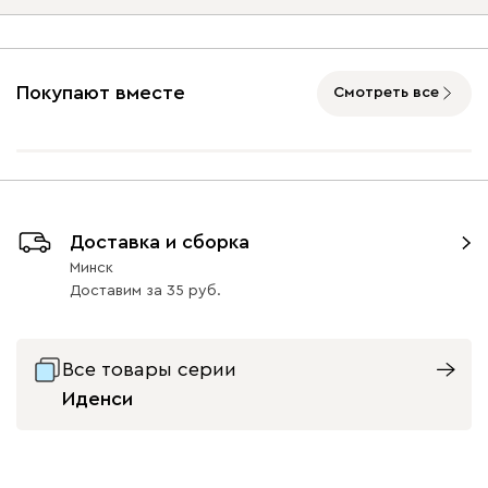
Ультра
1234
Опоры
Покупают вместе
Смотреть все
Айвори (Ivory)
Горчичный
Дымчатый
Коралловый
Минт 
(Mustard)
(Smoke)
(Coral)
Графит
Натуральный
Орех
Бентори
1234
Доставка и сборка
48
48
Минск
Доставим
за
35
Все товары серии
Бежевый
Графит
Кофе
Олива
Песо
Иденси
Геста
1300