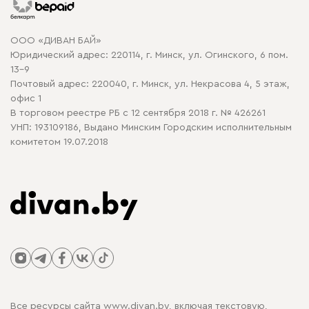
Гарантия
Карта сайта
Договор оферты
ООО «ДИВАН БАЙ»
Политика конфиденциальности
Юридический адрес: 220114, г. Минск, ул. Огинского, 6 пом.
Политика в отношении обработки cookie
13-9
Почтовый адрес: 220040, г. Минск, ул. Некрасова 4, 5 этаж,
офис 1
В торговом реестре РБ с 12 сентября 2018 г. № 426261
УНП: 193109186, Выдано Минским Городским исполнительным
комитетом 19.07.2018
Все ресурсы сайта www.divan.by, включая текстовую,