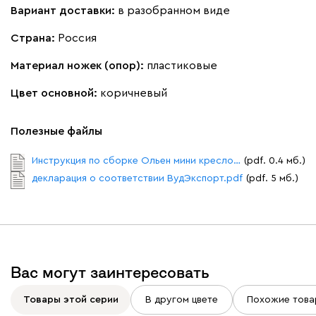
Вариант доставки:
в разобранном виде
Кларинс
1891
Страна:
Россия
Материал ножек (опор):
пластиковые
Цвет основной:
коричневый
100
130
690
695
792
Полезные файлы
Винтер
1891
Инструкция по сборке Ольен мини кресло.pdf
(pdf. 0.4 мб.)
декларация о соответствии ВудЭкспорт.pdf
(pdf. 5 мб.)
Виридис
Клэй
Мустард
Оранж
Вас могут заинтересовать
Букле
2146
Товары этой серии
В другом цвете
Похожие това