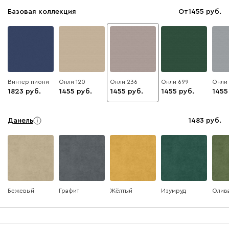
Базовая коллекция
От
1455
Винтер пиони
Онли 120
Онли 236
Онли 699
Онли
1823
1455
1455
1455
1455
Данель
1483
Бежевый
Графит
Жёлтый
Изумруд
Олив
Ультра
1483