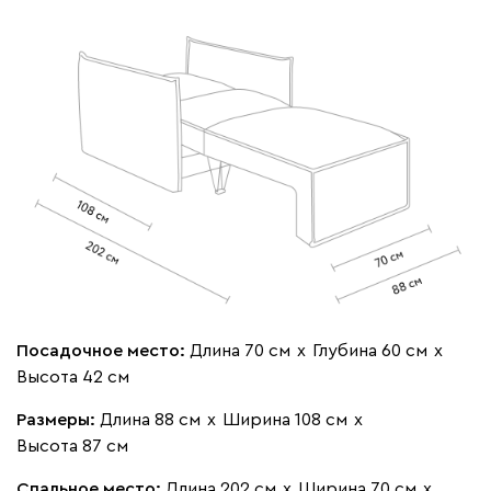
020
240
310
430
495
Вертикаль
1636
000
490
795
910
930
Посадочное место:
Длина 70 см
х
Глубина 60 см
х
Геста
1636
Высота 42 см
Размеры:
Длина 88 см
х
Ширина 108 см
х
Высота 87 см
Спальное место:
Длина 202 см
х
Ширина 70 см
х