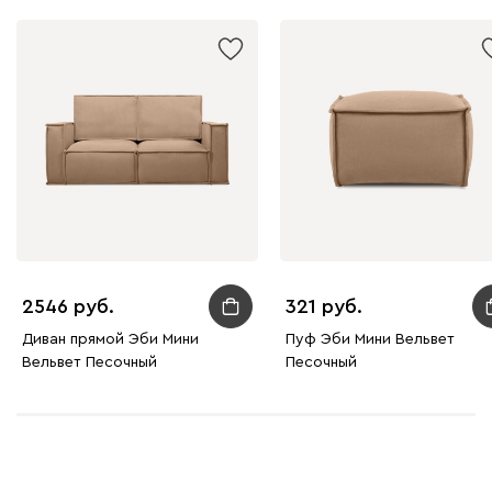
Вайт
Латте
Терра
Альтеа
2146
2546
321
Бежевый
Графит
Молочный
Серый
Диван прямой Эби Мини
Пуф Эби Мини Вельвет
Вельвет Песочный
Песочный
Дарте
2657