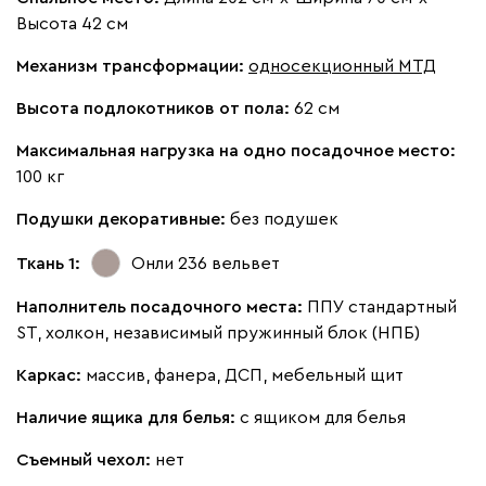
Высота 42 см
Бежевый
Изумруд
Марсала
Молочный
Мята
Механизм трансформации:
односекционный МТД
Мола
1636
Высота подлокотников от пола:
62 см
Максимальная нагрузка на одно посадочное место:
100 кг
Подушки декоративные:
без подушек
Жёлтый
Олива
Песочный
Розовый
Свет
Ткань 1:
Онли 236
вельвет
Ланза
1636
Наполнитель посадочного места:
ППУ стандартный
ST, холкон, независимый пружинный блок (НПБ)
Каркас:
массив, фанера, ДСП, мебельный щит
Наличие ящика для белья:
с ящиком для белья
Бежевый
Вишневый
Голубой
Графит
Зеле
Съемный чехол:
нет