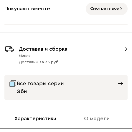
Покупают вместе
Смотреть все
Айвори (Ivory)
Горчичный
Дымчатый
Коралловый
Минт 
(Mustard)
(Smoke)
(Coral)
Доставка и сборка
Минск
Бентори
1483
Доставим
за
35
Все товары серии
Эби
Бежевый
Графит
Кофе
Олива
Песо
Характеристики
О модели
Онли
1483