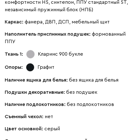
комфортности HS, синтепон, ППУ стандартный ST,
независимый пружинный блок (НПБ)
Виридис
Клэй
Мустард
Оранж
пион
Каркас:
фанера, ДВП, ДСП, мебельный щит
Букле
2389
Наполнитель приспинных подушек:
формованный
ППУ
Ткань 1:
Кларинс 900
букле
Опоры:
Графит
Вайт
Латте
Терра
Наличие ящика для белья:
без ящика для белья
Альтеа
2389
Подушки декоративные:
без подушек
Наличие подлокотников:
без подлокотников
Съемный чехол:
нет
Цвет основной:
серый
Бежевый
Графит
Молочный
Серый