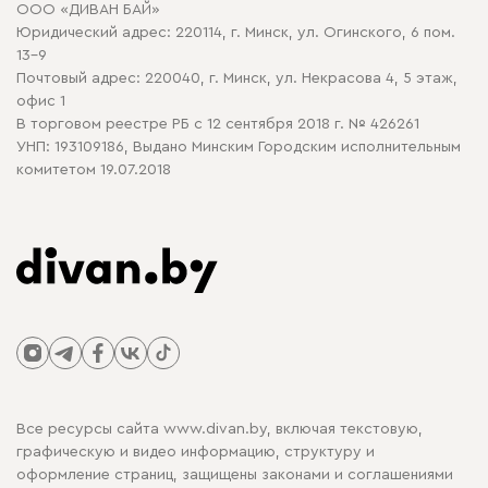
ООО «ДИВАН БАЙ»
Политика конфиденциальности
Юридический адрес: 220114, г. Минск, ул. Огинского, 6 пом.
Политика в отношении обработки cookie
13-9
Почтовый адрес: 220040, г. Минск, ул. Некрасова 4, 5 этаж,
офис 1
В торговом реестре РБ с 12 сентября 2018 г. № 426261
УНП: 193109186, Выдано Минским Городским исполнительным
комитетом 19.07.2018
Все ресурсы сайта www.divan.by, включая текстовую,
графическую и видео информацию, структуру и
оформление страниц, защищены законами и соглашениями