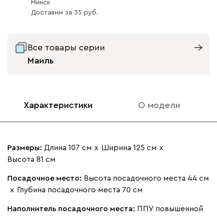
Минск
Доставим
за
35
Все товары серии
Бежевый
Вишневый
Голубой
Графит
Зеле
Маиль
Кларинс
2137
Характеристики
О модели
690
695
792
972
Размеры:
Длина 107 см
х
Ширина 125 см
х
Высота 81 см
Винтер
2137
Посадочное место:
Высота посадочного места 44 см
х
Глубина посадочного места 70 см
Наполнитель посадочного места:
ППУ повышенной