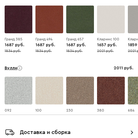
Гранд 385
Гранд 494
Гранд 657
Кларинс 100
Клари
1687
1687
1687
1657
1859
1834
1834
1834
2021
2021
8
8
8
18
8
Вулли
2011
092
100
230
380
684
Ланза
2011
Доставка и сборка