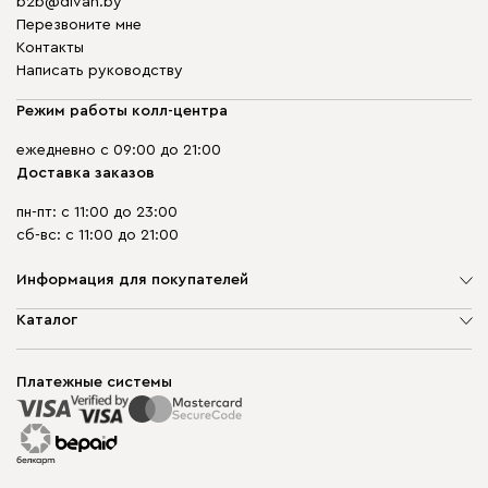
b2b@divan.by
Перезвоните мне
Контакты
Написать руководству
Режим работы колл-центра
ежедневно с 09:00 до 21:00
Доставка заказов
пн-пт: с 11:00 до 23:00
сб-вс: с 11:00 до 21:00
Информация для покупателей
О компании
Каталог
Шоурумы
Мягкая мебель
Доставка и сборка
Корпусная мебель
Платежные системы
Способы оплаты
Распродажа мебели
Рассрочка и кредит
Гарантия
Карта сайта
Договор оферты