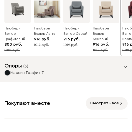
Ньюбери
Ньюбери
Ньюбери
Ньюбери
Ньюб
Велюр
Велюр Латте
Велюр Серый
Велюр
Велю
Графитовый
916
916
Бежевый
Борд
800
916
916
1019
1019
10
10
1001
1019
1019
20
10
10
Опоры
(
3
)
Массив Графит 7
Покупают вместе
Смотреть все
Массив
Массив Орех 7
Массив Графит 7