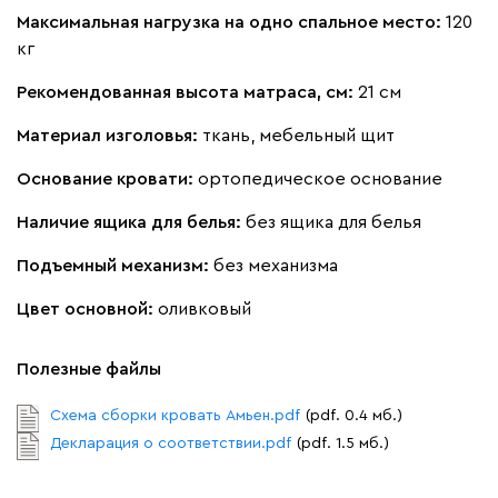
Максимальная нагрузка на одно спальное место:
120
Кларинс
1733
кг
Рекомендованная высота матраса, см:
21 см
Материал изголовья:
ткань, мебельный щит
Основание кровати:
ортопедическое основание
100
690
695
792
972
Наличие ящика для белья:
без ящика для белья
Винтер
1733
Подъемный механизм:
без механизма
Цвет основной:
оливковый
Полезные файлы
Виридис
Клэй
Мустард
Оранж
пион
Схема сборки кровать Амьен.pdf
(pdf. 0.4 мб.)
Декларация о соответствии.pdf
(pdf. 1.5 мб.)
Букле
1871