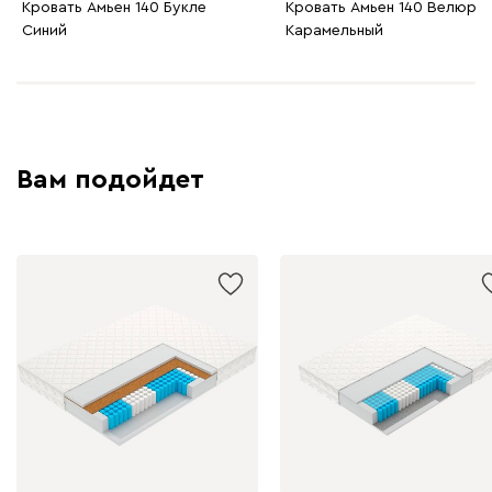
Кровать Амьен 140 Букле
Кровать Амьен 140 Велюр
Синий
Карамельный
230
240
396
695
997
Дарте
2147
Вам подойдет
Графит
Серый
Терракота
Тёмно-синий