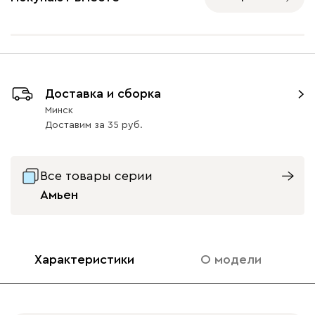
Ультра
1511
Доставка и сборка
Айвори (Ivory)
Горчичный
Дымчатый
Коралловый
Минт 
Минск
(Mustard)
(Smoke)
(Coral)
Доставим
за
35
Бентори
1511
Все товары серии
Амьен
Бежевый
Графит
Кофе
Олива
Песо
Характеристики
О модели
Онли
1511