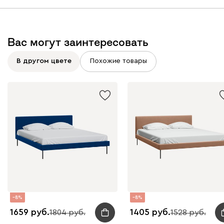
Вас могут заинтересовать
Вайт
Латте
Терра
В другом цвете
Похожие товары
Альтеа
1871
Бежевый
Графит
Молочный
Серый
Атмосфера
1871
8
8
1659
1405
1804
1528