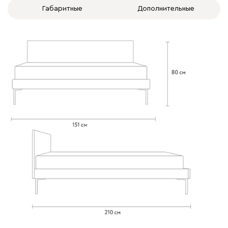
Габаритные
Дополнительные
020
120
236
240
310
Вертикаль
1593
000
490
795
910
930
Геста
1593