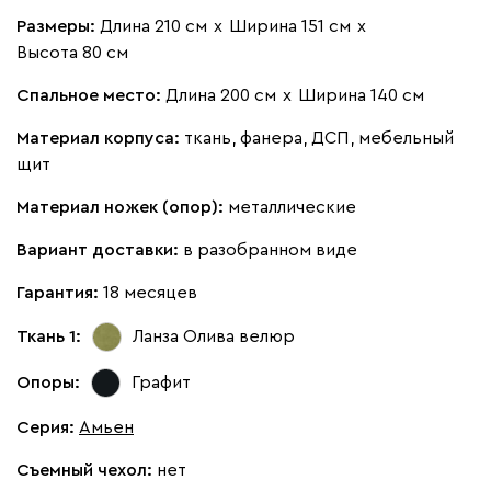
Размеры:
Длина 210 см
х
Ширина 151 см
х
Бежевый
Изумруд
Марсала
Молочный
Мята
Высота 80 см
Спальное место:
Длина 200 см
х
Ширина 140 см
Мола
1593
Материал корпуса:
ткань, фанера, ДСП, мебельный
щит
Материал ножек (опор):
металлические
Жёлтый
Вариант доставки:
Песочный
в разобранном виде
Розовый
Светло-серый
Серы
Гарантия:
18 месяцев
Ланза
1593
Ткань 1:
Ланза Олива
велюр
Опоры:
Графит
Серия
:
Амьен
Бежевый
Вишневый
Голубой
Графит
Латте
Съемный чехол:
нет