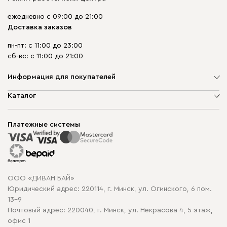
ежедневно с 09:00 до 21:00
Доставка заказов
пн-пт: с 11:00 до 23:00
сб-вс: с 11:00 до 21:00
Информация для покупателей
О компании
Каталог
Шоурумы
Мягкая мебель
Доставка и сборка
Корпусная мебель
Платежные системы
Способы оплаты
Распродажа мебели
Рассрочка и кредит
Гарантия
Карта сайта
Договор оферты
ООО «ДИВАН БАЙ»
Политика конфиденциальности
Юридический адрес: 220114, г. Минск, ул. Огинского, 6 пом.
Политика в отношении обработки cookie
13-9
Почтовый адрес: 220040, г. Минск, ул. Некрасова 4, 5 этаж,
офис 1