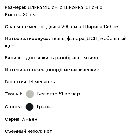
Размеры:
Длина 210 см
х
Ширина 151 см
х
Бежевый
Изумруд
Марсала
Молочный
Мята
Высота 80 см
Спальное место:
Длина 200 см
х
Ширина 140 см
Мола
1593
Материал корпуса:
ткань, фанера, ДСП, мебельный
щит
Вариант доставки:
в разобранном виде
Жёлтый
Материал ножек (опор):
Песочный
металлические
Розовый
Светло-серый
Серы
Гарантия:
18 месяцев
Ланза
1593
Ткань 1:
Велютто 51
велюр
Опоры:
Графит
Серия
:
Амьен
Бежевый
Вишневый
Голубой
Графит
Латте
Съемный чехол:
нет