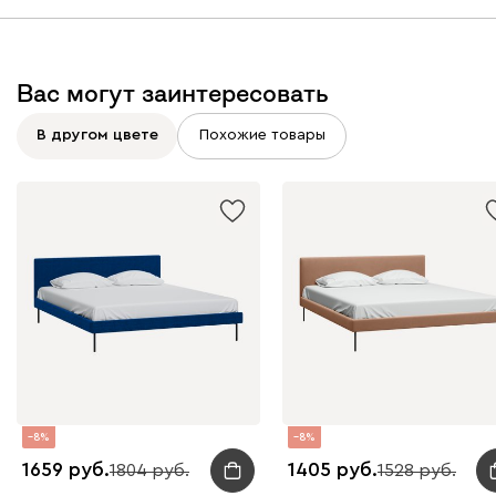
Вас могут заинтересовать
Вайт
Латте
Терра
В другом цвете
Похожие товары
Альтеа
1871
Бежевый
Графит
Молочный
Серый
Атмосфера
1871
8
8
1659
1405
1804
1528