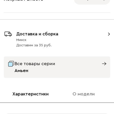
Ультра
1511
Доставка и сборка
Айвори (Ivory)
Горчичный
Дымчатый
Коралловый
Минт 
Минск
(Mustard)
(Smoke)
(Coral)
Доставим
за
35
Бентори
1511
Все товары серии
Амьен
Бежевый
Графит
Кофе
Олива
Песо
Характеристики
О модели
Онли
1511