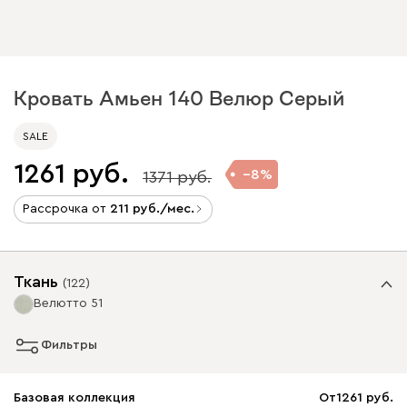
Кровать Амьен 140 Велюр Серый
SALE
1261
8
1371
Рассрочка от
211
/мес.
Ткань
(
122
)
Велютто 51
Фильтры
Базовая коллекция
От
1261