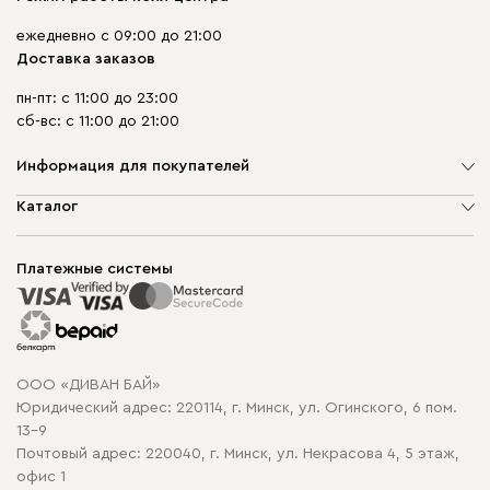
ежедневно с 09:00 до 21:00
Доставка заказов
пн-пт: с 11:00 до 23:00
сб-вс: с 11:00 до 21:00
Информация для покупателей
О компании
Каталог
Шоурумы
Мягкая мебель
Доставка и сборка
Корпусная мебель
Платежные системы
Способы оплаты
Распродажа мебели
Рассрочка и кредит
Гарантия
Карта сайта
Договор оферты
ООО «ДИВАН БАЙ»
Политика конфиденциальности
Юридический адрес: 220114, г. Минск, ул. Огинского, 6 пом.
Политика в отношении обработки cookie
13-9
Почтовый адрес: 220040, г. Минск, ул. Некрасова 4, 5 этаж,
офис 1