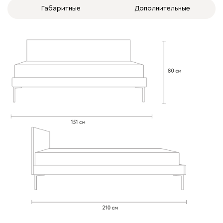
Габаритные
Дополнительные
020
120
236
240
310
Вертикаль
1593
000
490
795
910
930
Геста
1593