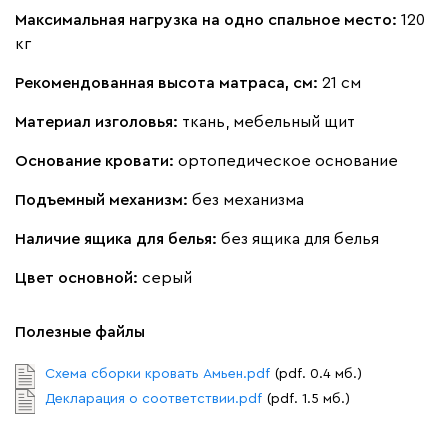
Максимальная нагрузка на одно спальное место:
120
Кларинс
1733
кг
Рекомендованная высота матраса, см:
21 см
Материал изголовья:
ткань, мебельный щит
Основание кровати:
ортопедическое основание
100
690
695
792
972
Подъемный механизм:
без механизма
Винтер
1733
Наличие ящика для белья:
без ящика для белья
Цвет основной:
серый
Полезные файлы
Виридис
Клэй
Мустард
Оранж
пион
Схема сборки кровать Амьен.pdf
(pdf. 0.4 мб.)
Декларация о соответствии.pdf
(pdf. 1.5 мб.)
Букле
1871