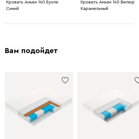
Кровать Амьен 140 Букле
Кровать Амьен 140 Велюр
Синий
Карамельный
230
240
396
695
997
Дарте
2147
Вам подойдет
Графит
Серый
Терракота
Тёмно-синий