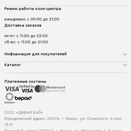
Режим работы колл-центра
ежедневно с 09:00 до 21:00
Доставка заказов
пн-пт: с 11:00 до 23:00
сб-вс: с 11:00 до 21:00
Информация для покупателей
О компании
Каталог
Шоурумы
Мягкая мебель
Доставка и сборка
Корпусная мебель
Платежные системы
Способы оплаты
Распродажа мебели
Рассрочка и кредит
Гарантия
Карта сайта
Договор оферты
ООО «ДИВАН БАЙ»
Политика конфиденциальности
Юридический адрес: 220114, г. Минск, ул. Огинского, 6 пом.
Политика в отношении обработки cookie
13-9