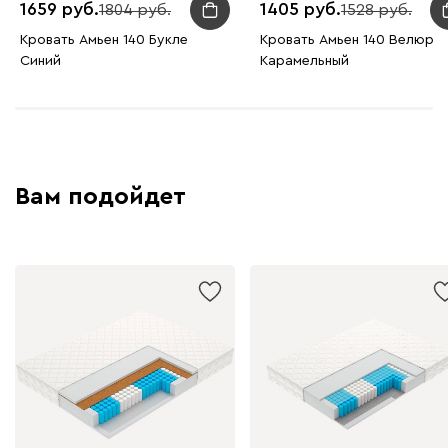
1659
1405
1804
1528
Кровать Амьен 140 Букле
Кровать Амьен 140 Велюр
Синий
Карамельный
230
240
396
695
997
Дарте
2147
Вам подойдет
Графит
Серый
Терракота
Тёмно-синий