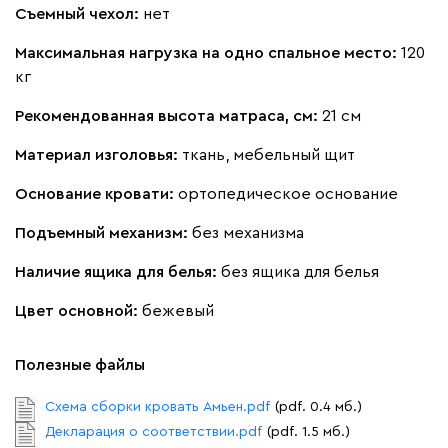
Бежевый
Вишневый
Голубой
Графит
Латте
Съемный чехол:
нет
Максимальная нагрузка на одно спальное место:
120
Кларинс
1733
кг
Рекомендованная высота матраса, см:
21 см
Материал изголовья:
ткань, мебельный щит
Основание кровати:
ортопедическое основание
100
690
695
792
972
Подъемный механизм:
без механизма
Винтер
1733
Наличие ящика для белья:
без ящика для белья
Цвет основной:
бежевый
Полезные файлы
Виридис
Клэй
Мустард
Оранж
пион
Схема сборки кровать Амьен.pdf
(pdf. 0.4 мб.)
Декларация о соответствии.pdf
(pdf. 1.5 мб.)
Букле
1871