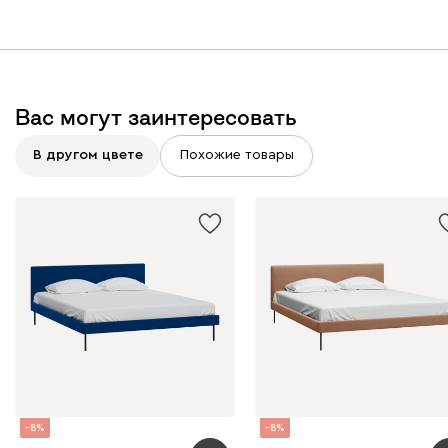
Вас могут заинтересовать
Вайт
Латте
Терра
В другом цвете
Похожие товары
Альтеа
1871
Бежевый
Графит
Молочный
Серый
Атмосфера
1871
8
8