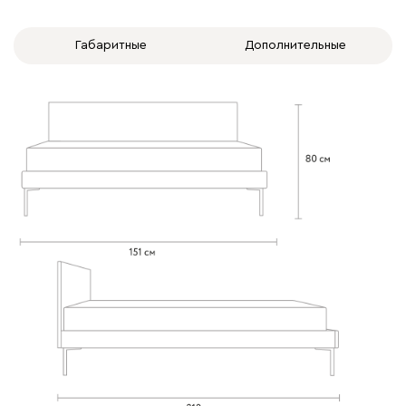
Габаритные
Дополнительные
020
120
236
240
310
Вертикаль
1593
000
490
795
910
930
Геста
1593