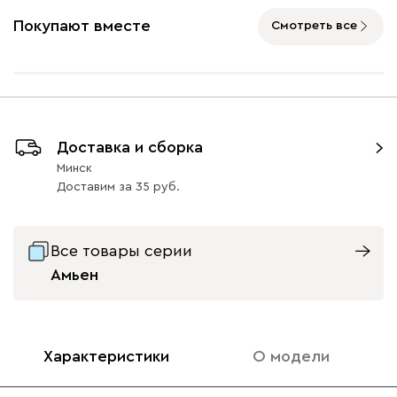
Покупают вместе
Смотреть все
Ультра
1511
Доставка и сборка
Айвори (Ivory)
Горчичный
Дымчатый
Коралловый
Минт 
Минск
(Mustard)
(Smoke)
(Coral)
Доставим
за
35
Бентори
1511
Все товары серии
Амьен
Бежевый
Графит
Кофе
Олива
Песо
Характеристики
О модели
Онли
1511