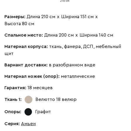
Размеры:
Длина 210 см
х
Ширина 151 см
х
Бежевый
Изумруд
Марсала
Молочный
Мята
Высота 80 см
Спальное место:
Длина 200 см
х
Ширина 140 см
Мола
1593
Материал корпуса:
ткань, фанера, ДСП, мебельный
щит
Вариант доставки:
в разобранном виде
Жёлтый
Материал ножек (опор):
Песочный
металлические
Розовый
Светло-серый
Серы
Гарантия:
18 месяцев
Ланза
1593
Ткань 1:
Велютто 18
велюр
Опоры:
Графит
Серия
:
Амьен