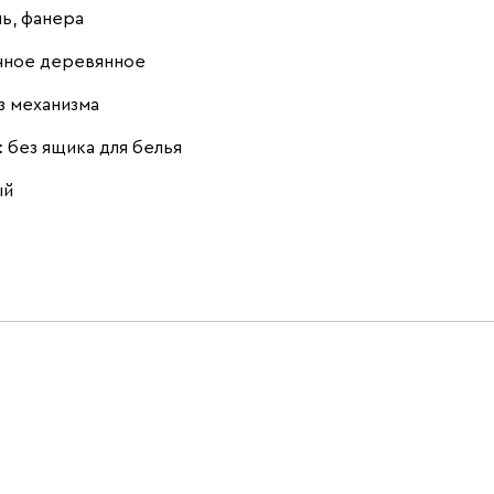
нь, фанера
чное деревянное
з механизма
:
без ящика для белья
ый