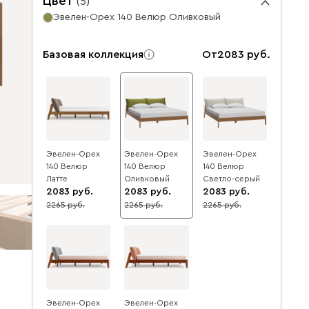
Цвет
(
5
)
Эвелен-Орех 140 Велюр Оливковый
Базовая коллекция
От
2083
Эвелен-Орех
Эвелен-Орех
Эвелен-Орех
140 Велюр
140 Велюр
140 Велюр
Латте
Оливковый
Светло-серый
2083
2083
2083
2265
2265
2265
8
8
8
Эвелен-Орех
Эвелен-Орех