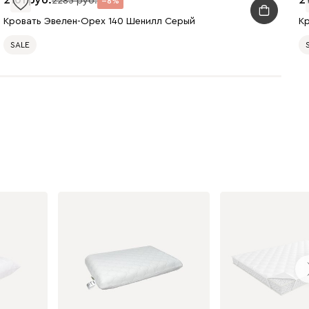
2101
2
2285
8
Кровать Эвелен-Орех 140 Шенилл Серый
К
SALE