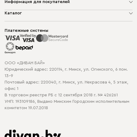
Информация для покупателей
О компании
Каталог
Шоурумы
Мягкая мебель
Доставка и сборка
Корпусная мебель
Платежные системы
Способы оплаты
Распродажа мебели
Рассрочка и кредит
Гарантия
Карта сайта
Договор оферты
ООО «ДИВАН БАЙ»
Политика конфиденциальности
Юридический адрес: 220114, г. Минск, ул. Огинского, 6 пом.
Политика в отношении обработки cookie
13-9
Почтовый адрес: 220040, г. Минск, ул. Некрасова 4, 5 этаж,
офис 1
В торговом реестре РБ с 12 сентября 2018 г. № 426261
УНП: 193109186, Выдано Минским Городским исполнительным
комитетом 19.07.2018