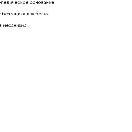
опедическое основание
Стоун (Stone)
Тёмно-зеленый
Тёмно-синий
(Forest)
(Midnight)
:
без ящика для белья
з механизма
Чернильный
Ягодный (Berry)
(Ink)
Бентори
1604
Бежевый
Графит
Кофе