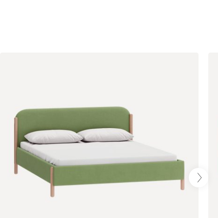
Олива
Песочный
Синий
Терракота
Онли
1604
020
120
236