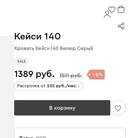
Кейси 140
Кровать Кейси 140 Велюр Серый
SALE
1389
8
1511
Рассрочка от
232
/мес.
В корзину