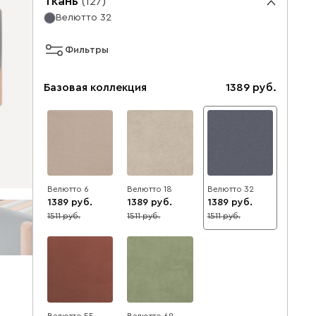
Ткань
(
127
)
Велютто 32
Фильтры
Базовая коллекция
1389
Велютто 6
Велютто 18
Велютто 32
1389
1389
1389
1511
1511
1511
8
8
8
Велютто 55
Велютто 69