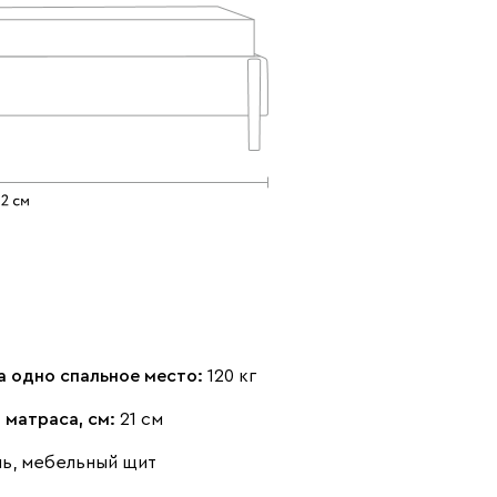
Коралловый
Минт (Mint)
Песочный
(Coral)
(Sand)
Розовый (Rose)
Серый (Grey)
Сливовый
(Plum)
а одно спальное место:
120 кг
 матраса, см:
21 см
нь, мебельный щит