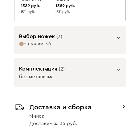
1389
1389
1511
1511
8
8
Данель
1604
Выбор ножек
(
3
)
Натуральный
Опоры
Комплектация
(
2
)
Бежевый
Графит
Жёлтый
без механизма
Подъемный механизм
Доставка и сборка
без механизма
с механизмом
Графит
Натуральный
Минск
Изумруд
Олива
Розовый
42
Доставим
за
35