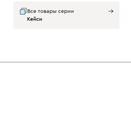
Все товары серии
Кейси
Светло-
Серый
Синий
бежевый
Орех
42
Терракота
Ультра
1604
Айвори (Ivory)
Горчичный
Дымчатый
(Mustard)
(Smoke)