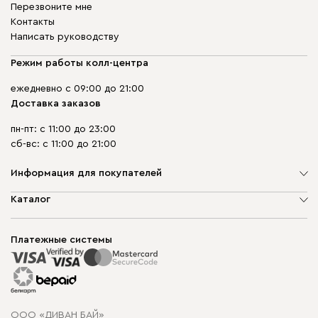
Перезвоните мне
Контакты
Написать руководству
Режим работы колл-центра
ежедневно с 09:00 до 21:00
Доставка заказов
пн-пт: с 11:00 до 23:00
сб-вс: с 11:00 до 21:00
Информация для покупателей
О компании
Каталог
Шоурумы
Мягкая мебель
Доставка и сборка
Корпусная мебель
Платежные системы
Способы оплаты
Распродажа мебели
Рассрочка и кредит
Гарантия
Карта сайта
Договор оферты
ООО «ДИВАН БАЙ»