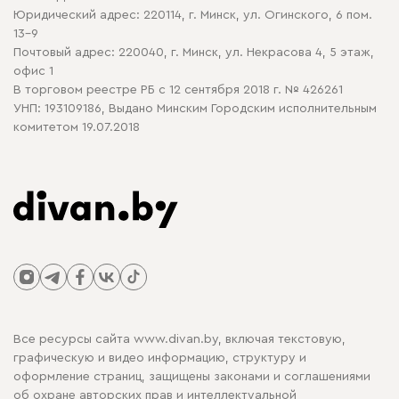
Политика конфиденциальности
Юридический адрес: 220114, г. Минск, ул. Огинского, 6 пом.
Политика в отношении обработки cookie
13-9
Почтовый адрес: 220040, г. Минск, ул. Некрасова 4, 5 этаж,
офис 1
В торговом реестре РБ с 12 сентября 2018 г. № 426261
УНП: 193109186, Выдано Минским Городским исполнительным
комитетом 19.07.2018
Все ресурсы сайта www.divan.by, включая текстовую,
графическую и видео информацию, структуру и
оформление страниц, защищены законами и соглашениями
об охране авторских прав и интеллектуальной