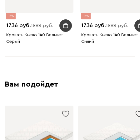
8
8
1736
1736
1888
1888
230
240
396
695
997
Кровать Кьево 140 Вельвет
Кровать Кьево 140 Вельвет
Серый
Синий
Дарте
2554
Вам подойдет
Графит
Серый
Терракота
Тёмно-синий