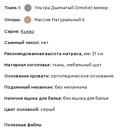
Бежевый
Вишневый
Голубой
Графит
Зеле
Ткань 1:
Ультра Дымчатый (Smoke)
велюр
Опоры:
Массив Натуральный 6
Кларинс
2135
Серия
:
Кьево
Съемный чехол:
нет
Рекомендованная высота матраса, см:
21 см
130
690
695
792
900
Материал изголовья:
ткань, мебельный щит
Основание кровати:
ортопедическое основание
Винтер
2135
Подъемный механизм:
без механизма
Наличие ящика для белья:
без ящика для белья
Цвет основной:
серый
Виридис
Клэй
Мустард
Оранж
пион
Полезные файлы