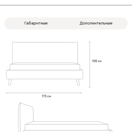
Онли
1961
Габаритные
Дополнительные
020
120
236
240
310
Вертикаль
2030
490
910
930
968
Геста
2030