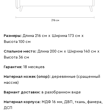
Бежевый
Изумруд
Марсала
Молочный
Мята
Мола
2030
Размеры:
Длина 216 см
х
Ширина 173 см
х
Высота 100 см
Спальное место:
Длина 200 см
х
Ширина 140 см
х
Высота 36 см
Гарантия:
18 месяцев
Жёлтый
Песочный
Розовый
Светло-серый
Серы
Материал ножек (опор):
деревянные (сращенный
массив)
Ланза
2030
Вариант доставки:
в разобранном виде
Материал корпуса:
МДФ 16 мм, ДВП, ткань, фанера,
ДСП