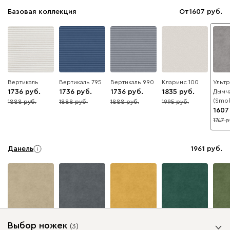
Базовая коллекция
От
1607
Вертикаль
Вертикаль 795
Вертикаль 990
Кларинс 100
Ультр
1736
1736
1736
1835
Дымч
(Smo
1888
1888
1888
1995
8
8
8
8
1607
1747
8
Данель
1961
Бежевый
Графит
Жёлтый
Изумруд
Олив
Выбор ножек
(
3
)