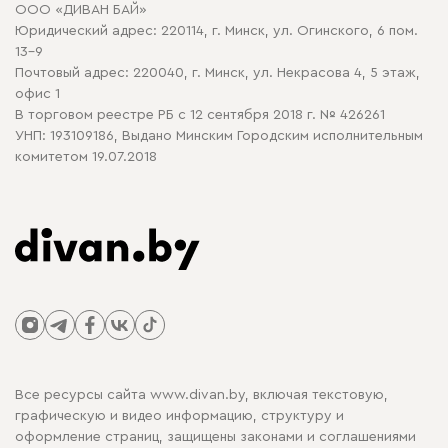
ООО «ДИВАН БАЙ»
Политика конфиденциальности
Юридический адрес: 220114, г. Минск, ул. Огинского, 6 пом.
Политика в отношении обработки cookie
13-9
Почтовый адрес: 220040, г. Минск, ул. Некрасова 4, 5 этаж,
офис 1
В торговом реестре РБ с 12 сентября 2018 г. № 426261
УНП: 193109186, Выдано Минским Городским исполнительным
комитетом 19.07.2018
Все ресурсы сайта www.divan.by, включая текстовую,
графическую и видео информацию, структуру и
оформление страниц, защищены законами и соглашениями