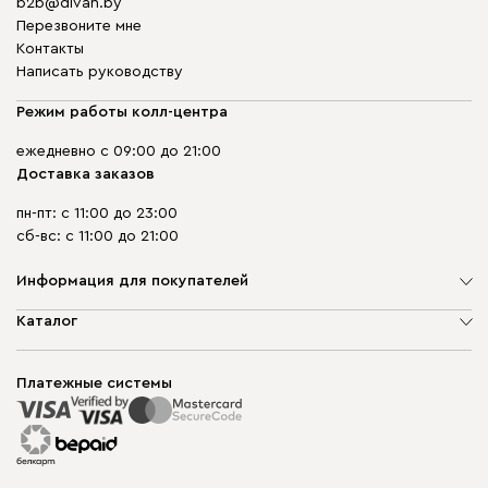
b2b@divan.by
Перезвоните мне
Контакты
Написать руководству
Режим работы колл-центра
ежедневно с 09:00 до 21:00
Доставка заказов
пн-пт: с 11:00 до 23:00
сб-вс: с 11:00 до 21:00
Информация для покупателей
О компании
Каталог
Шоурумы
Мягкая мебель
Доставка и сборка
Корпусная мебель
Платежные системы
Способы оплаты
Распродажа мебели
Рассрочка и кредит
Гарантия
Карта сайта
Договор оферты