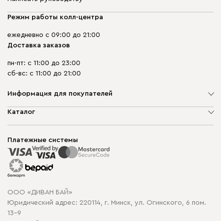
Режим работы колл-центра
ежедневно с 09:00 до 21:00
Доставка заказов
пн-пт: с 11:00 до 23:00
сб-вс: с 11:00 до 21:00
Информация для покупателей
О компании
Каталог
Шоурумы
Мягкая мебель
Доставка и сборка
Корпусная мебель
Платежные системы
Способы оплаты
Распродажа мебели
Рассрочка и кредит
Гарантия
Карта сайта
Договор оферты
ООО «ДИВАН БАЙ»
Политика конфиденциальности
Юридический адрес: 220114, г. Минск, ул. Огинского, 6 пом.
Политика в отношении обработки cookie
13-9