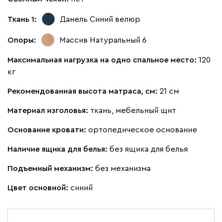
Кларинс
1628
Ткань 1:
Данель Синий
велюр
Опоры:
Массив Натуральный 6
Максимальная нагрузка на одно спальное место:
120
кг
130
690
695
792
900
Рекомендованная высота матраса, см:
21 см
Винтер
1628
Материал изголовья:
ткань, мебельный щит
Основание кровати:
ортопедическое основание
Наличие ящика для белья:
без ящика для белья
Подъемный механизм:
без механизма
Виридис
Клэй
Мустард
Оранж
пион
Цвет основной:
синий
Букле
1771