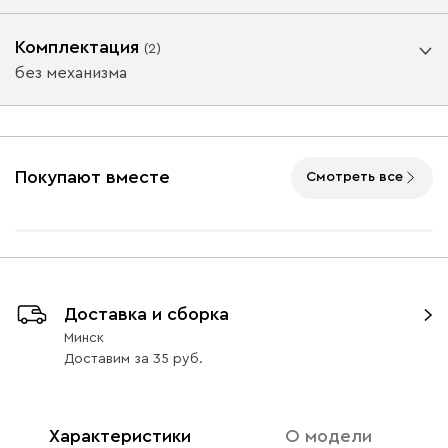
Ультра
1509
Опоры
Комплектация
(
2
)
без механизма
Подъемный механизм
Айвори (Ivory)
Горчичный
Дымчатый
Коралловый
Минт 
(Mustard)
(Smoke)
(Coral)
без механизма
с механизмом
Покупают вместе
Смотреть все
Массив Графит 6
Массив
Массив Орех 6
Бентори
1509
Натуральный 6
50
50
Доставка и сборка
Минск
Бежевый
Графит
Кофе
Олива
Песо
Доставим
за
35
Онли
1509
Характеристики
О модели