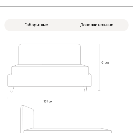
Габаритные
Дополнительные
020
120
236
240
310
Вертикаль
1557
000
490
795
910
930
Геста
1557