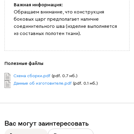
Важная информация:
Обращаем внимание, что конструкция
боковых царг предполагает наличие
соединительного шва (изделие выполняется
Вайт
Латте
Терра
из составных полотен ткани).
Альтеа
1771
Полезные файлы
Схема сборки.pdf
(pdf. 0.7 мб.)
Данные об изготовителе.pdf
(pdf. 0.1 мб.)
Бежевый
Графит
Молочный
Серый
Дарте
1914
Вас могут заинтересовать