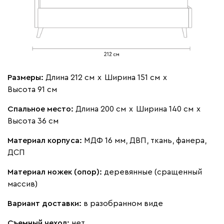
Бежевый
Изумруд
Марсала
Молочный
Мята
Мола
1557
Размеры:
Длина 212 см
х
Ширина 151 см
х
Высота 91 см
Спальное место:
Длина 200 см
х
Ширина 140 см
х
Жёлтый
Песочный
Розовый
Светло-серый
Серы
Высота 36 см
Материал корпуса:
МДФ 16 мм, ДВП, ткань, фанера,
Ланза
1557
ДСП
Материал ножек (опор):
деревянные (сращенный
массив)
Вариант доставки:
в разобранном виде
Бежевый
Вишневый
Голубой
Графит
Зеле
Съемный чехол:
нет