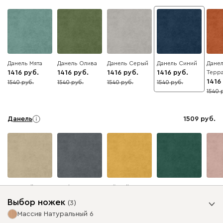
Данель Мята
Данель Олива
Данель Серый
Данель Синий
Дане
1416
1416
1416
1416
Терр
1416
1540
1540
1540
1540
8
8
8
8
1540
8
Данель
1509
Бежевый
Графит
Жёлтый
Изумруд
Розо
Выбор ножек
(
3
)
Массив Натуральный 6