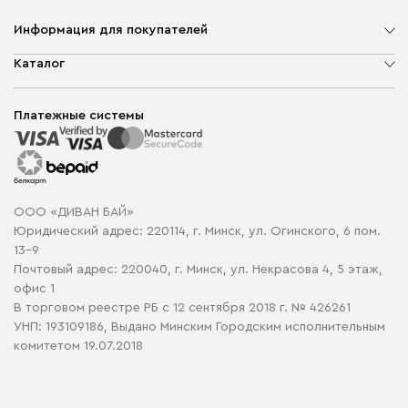
Информация для покупателей
О компании
Каталог
Шоурумы
Мягкая мебель
Доставка и сборка
Корпусная мебель
Платежные системы
Способы оплаты
Распродажа мебели
Рассрочка и кредит
Гарантия
Карта сайта
Договор оферты
ООО «ДИВАН БАЙ»
Политика конфиденциальности
Юридический адрес: 220114, г. Минск, ул. Огинского, 6 пом.
Политика в отношении обработки cookie
13-9
Почтовый адрес: 220040, г. Минск, ул. Некрасова 4, 5 этаж,
офис 1
В торговом реестре РБ с 12 сентября 2018 г. № 426261
УНП: 193109186, Выдано Минским Городским исполнительным
комитетом 19.07.2018