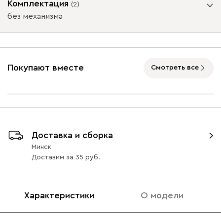
Комплектация
(
2
)
без механизма
Айвори (Ivory)
Горчичный
Дымчатый
Коралловый
Минт 
Подъемный механизм
(Mustard)
(Smoke)
(Coral)
без механизма
с механизмом
Покупают вместе
Смотреть все
Бентори
1631
Массив Графит 6
Массив
Массив Орех 6
Натуральный 6
50
50
Доставка и сборка
Бежевый
Графит
Кофе
Олива
Песо
Минск
Доставим
за
35
Онли
1631
Характеристики
О модели