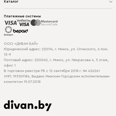
О компании
Каталог
Шоурумы
Мягкая мебель
Доставка и сборка
Корпусная мебель
Платежные системы
Способы оплаты
Распродажа мебели
Рассрочка и кредит
Гарантия
Карта сайта
Договор оферты
ООО «ДИВАН БАЙ»
Политика конфиденциальности
Юридический адрес: 220114, г. Минск, ул. Огинского, 6 пом.
Политика в отношении обработки cookie
13-9
Почтовый адрес: 220040, г. Минск, ул. Некрасова 4, 5 этаж,
офис 1
В торговом реестре РБ с 12 сентября 2018 г. № 426261
УНП: 193109186, Выдано Минским Городским исполнительным
комитетом 19.07.2018