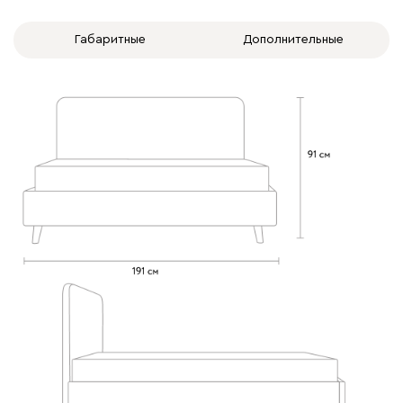
020
120
236
240
310
Габаритные
Дополнительные
Вертикаль
1693
000
490
795
910
930
Геста
1693
Бежевый
Изумруд
Марсала
Молочный
Мята