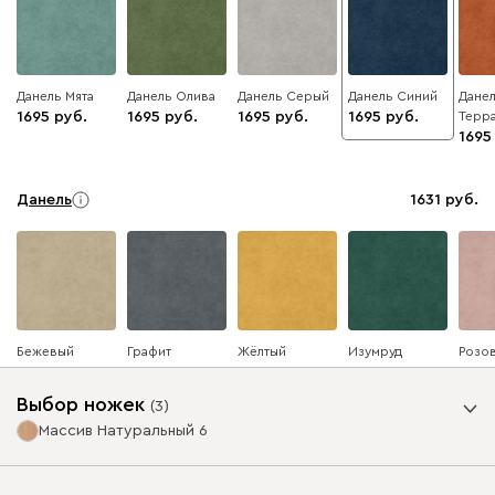
Данель Мята
Данель Олива
Данель Серый
Данель Синий
Дане
1695
1695
1695
1695
Терр
1695
Данель
1631
Бежевый
Графит
Жёлтый
Изумруд
Розо
Выбор ножек
(
3
)
Массив Натуральный 6
Ультра
1631
Опоры