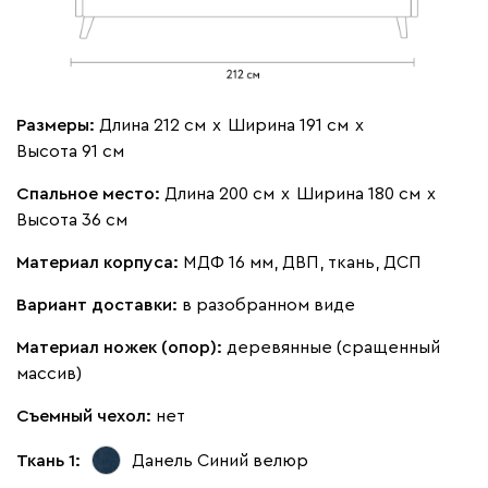
Мола
1693
Размеры:
Длина 212 см
х
Ширина 191 см
х
Высота 91 см
Жёлтый
Олива
Песочный
Розовый
Свет
Спальное место:
Длина 200 см
х
Ширина 180 см
х
Высота 36 см
Ланза
1693
Материал корпуса:
МДФ 16 мм, ДВП, ткань, ДСП
Вариант доставки:
в разобранном виде
Материал ножек (опор):
деревянные (сращенный
массив)
Бежевый
Вишневый
Голубой
Графит
Зеле
Съемный чехол:
нет
Кларинс
1785
Ткань 1:
Данель Синий
велюр