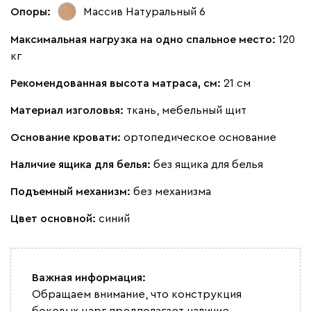
Опоры:
Массив Натуральный 6
Максимальная нагрузка на одно спальное место:
120
кг
130
690
695
792
900
Рекомендованная высота матраса, см:
21 см
Материал изголовья:
ткань, мебельный щит
Винтер
1785
Основание кровати:
ортопедическое основание
Наличие ящика для белья:
без ящика для белья
Подъемный механизм:
без механизма
Виридис
Клэй
Мустард
Оранж
пион
Цвет основной:
синий
Букле
1971
Важная информация:
Обращаем внимание, что конструкция