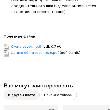
боковых царг предполагает наличие
соединительного шва (изделие выполняется
Вайт
Латте
Терра
из составных полотен ткани).
Альтеа
1971
Полезные файлы
Схема сборки.pdf
(pdf. 0.7 мб.)
Данные об изготовителе.pdf
(pdf. 0.1 мб.)
Бежевый
Графит
Молочный
Серый
Дарте
2156
Вас могут заинтересовать
В другом цвете
Похожие товары
Графит
Серый
Терракота
Тёмно-синий