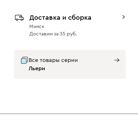
Доставка и сборка
Минск
Доставим
за
35
Натуральный
Орех
Светло-
Серый
Синий
47
47
бежевый
Все товары серии
Льери
Терракота
Ультра
2348