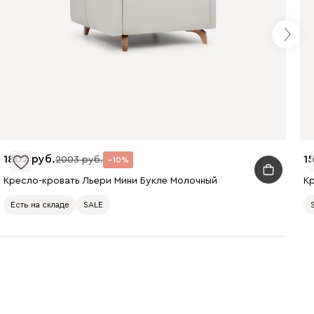
Терракота
Ланза
2434
1802
1
2003
10
Кресло-кровать Льери Мини Букле Молочный
К
Есть на складе
SALE
Бежевый
Вишневый
Голубой