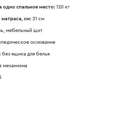
а одно спальное место:
120 кг
 матраса, см:
21 см
нь, мебельный щит
Бежевый
Графит
Кофе
опедическое основание
:
без ящика для белья
з механизма
й
Олива
Песочный
Синий
Терракота