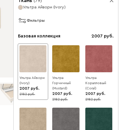
Ткань
(
79
)
Ультра Айвори (Ivory)
Фильтры
Базовая коллекция
2007
Ультра Айвори
Ультра
Ультра
(Ivory)
Горчичный
Коралловый
2007
(Mustard)
(Coral)
2007
2007
2182
8
2182
2182
8
8