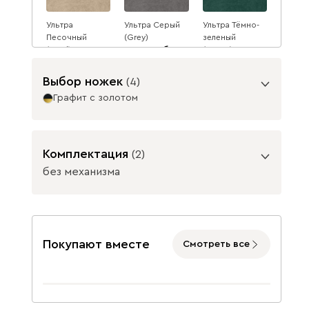
Ультра
Ультра Серый
Ультра Тёмно-
Песочный
(Grey)
зеленый
(Sand)
2007
(Forest)
2007
2007
2182
8
2182
2182
8
8
Выбор ножек
(
4
)
Графит с золотом
Данель
2348
Опоры
Комплектация
(
2
)
без механизма
Подъемный механизм
Бежевый
Графит
Жёлтый
без механизма
с механизмом
Покупают вместе
Смотреть все
Графит
Графит с
золотом
47
Изумруд
Олива
Розовый