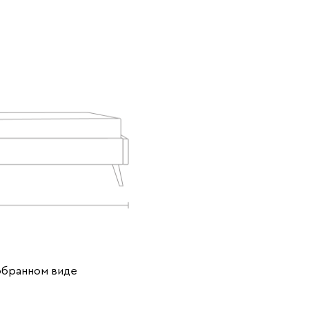
Дымчатый
Минт (Mint)
Розовый (Rose)
(Smoke)
Сливовый
Стоун (Stone)
Тёмно-синий
(Plum)
(Midnight)
Чернильный
Ягодный (Berry)
(Ink)
обранном виде
Бентори
2348