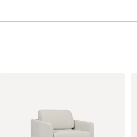
Геста
2434
Бежевый
Изумруд
Марсала
Молочный
Мята
Розовый
Светло-серый
Серый
Синий