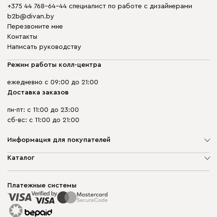
+375 44 768-64-44 специалист по работе с дизайнерами
b2b@divan.by
Перезвоните мне
Контакты
Написать руководству
Режим работы колл-центра
ежедневно с 09:00 до 21:00
Доставка заказов
пн-пт: с 11:00 до 23:00
сб-вс: с 11:00 до 21:00
Информация для покупателей
О компании
Каталог
Шоурумы
Мягкая мебель
Доставка и сборка
Корпусная мебель
Платежные системы
Способы оплаты
Распродажа мебели
Рассрочка и кредит
Гарантия