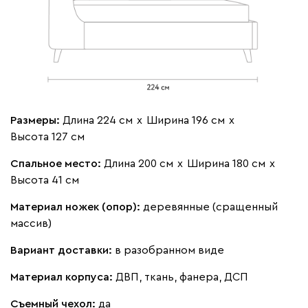
130
695
792
900
972
Винтер
3003
Размеры:
Длина 224 см
х
Ширина 196 см
х
Высота 127 см
Спальное место:
Длина 200 см
х
Ширина 180 см
х
Виридис
Клэй
Мустард
Оранж
пион
Высота 41 см
Альтеа
3242
Материал ножек (опор):
деревянные (сращенный
массив)
Вариант доставки:
в разобранном виде
Материал корпуса:
ДВП, ткань, фанера, ДСП
Бежевый
Графит
Молочный
Съемный чехол:
да