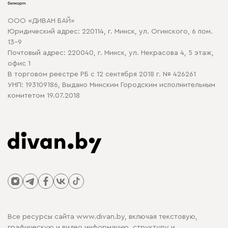
Карта сайта
Договор оферты
ООО «ДИВАН БАЙ»
Политика конфиденциальности
Юридический адрес: 220114, г. Минск, ул. Огинского, 6 пом.
Политика в отношении обработки cookie
13-9
Почтовый адрес: 220040, г. Минск, ул. Некрасова 4, 5 этаж,
офис 1
В торговом реестре РБ с 12 сентября 2018 г. № 426261
УНП: 193109186, Выдано Минским Городским исполнительным
комитетом 19.07.2018
Все ресурсы сайта www.divan.by, включая текстовую,
графическую и видео информацию, структуру и