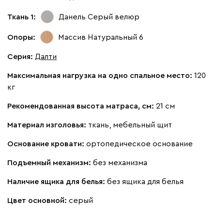
Ткань 1:
Данель Серый
велюр
Дарте
3535
Опоры:
Массив Натуральный 6
Серия
:
Далти
Максимальная нагрузка на одно спальное место:
120
кг
Графит
Серый
Рекомендованная высота матраса, см:
21 см
Материал изголовья:
ткань, мебельный щит
Основание кровати:
ортопедическое основание
Подъемный механизм:
без механизма
Наличие ящика для белья:
без ящика для белья
Цвет основной:
серый