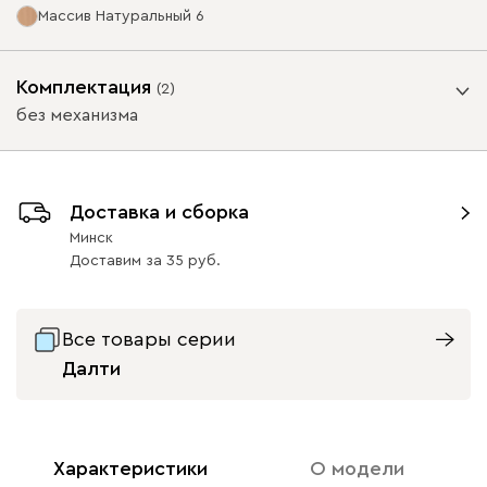
Массив Натуральный 6
Ультра
2618
Опоры
Комплектация
(
2
)
без механизма
Айвори (Ivory)
Горчичный
Дымчатый
Коралловый
Минт 
Подъемный механизм
(Mustard)
(Smoke)
(Coral)
Доставка и сборка
без механизма
с механизмом
Минск
Бентори
2618
Доставим
за
35
Массив Графит 6
Массив
Массив Орех 6
Натуральный 6
63
63
Все товары серии
Далти
Бежевый
Графит
Кофе
Олива
Песо
Геста
2762
Характеристики
О модели