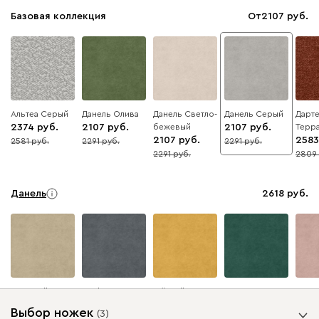
Базовая коллекция
От
2107
Альтеа Серый
Данель Олива
Данель Светло-
Данель Серый
Дарт
2374
2107
бежевый
2107
Терр
2107
2583
2581
2291
2291
8
8
8
2291
2809
8
8
Данель
2618
Бежевый
Графит
Жёлтый
Изумруд
Розо
Выбор ножек
(
3
)