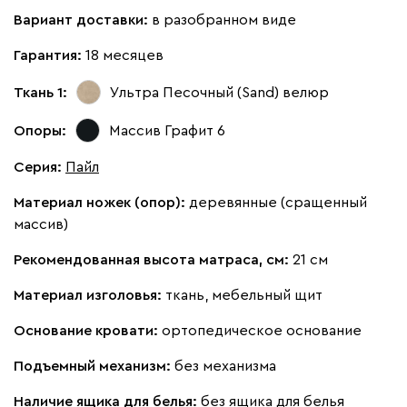
Вариант доставки:
в разобранном виде
Кларинс
2008
Гарантия:
18 месяцев
Ткань 1:
Ультра Песочный (Sand)
велюр
Опоры:
Массив Графит 6
100
130
690
695
900
Серия
:
Пайл
Материал ножек (опор):
деревянные (сращенный
Винтер
2008
массив)
Рекомендованная высота матраса, см:
21 см
Материал изголовья:
ткань, мебельный щит
Основание кровати:
ортопедическое основание
Виридис
Клэй
Мустард
Оранж
пион
Подъемный механизм:
без механизма
Букле
2163
Наличие ящика для белья:
без ящика для белья