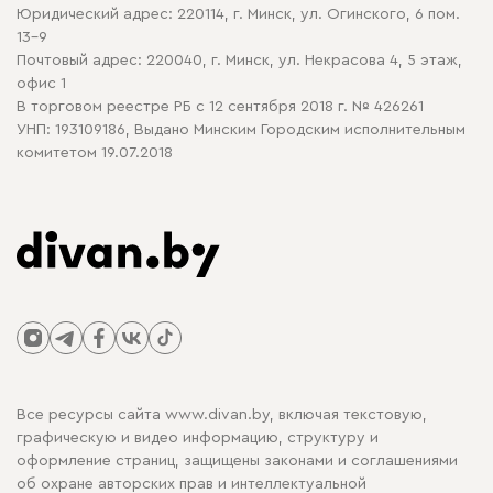
Юридический адрес: 220114, г. Минск, ул. Огинского, 6 пом.
Политика в отношении обработки cookie
13-9
Почтовый адрес: 220040, г. Минск, ул. Некрасова 4, 5 этаж,
офис 1
В торговом реестре РБ с 12 сентября 2018 г. № 426261
УНП: 193109186, Выдано Минским Городским исполнительным
комитетом 19.07.2018
Все ресурсы сайта www.divan.by, включая текстовую,
графическую и видео информацию, структуру и
оформление страниц, защищены законами и соглашениями
об охране авторских прав и интеллектуальной