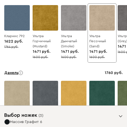
Кларинс 792
Ультра
Ультра
Ультра
Ульт
1622
Горчичный
Дымчатый
Песочный
(Grey
(Mustard)
(Smoke)
(Sand)
1471
1764
8
1471
1471
1471
1600
8
1600
1600
1600
8
8
8
Данель
1760
Бежевый
Графит
Жёлтый
Изумруд
Олив
Выбор ножек
(
3
)
Массив Графит 6