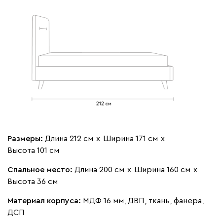
Бежевый
Изумруд
Марсала
Молочный
Мята
Мола
1852
Жёлтый
Песочный
Розовый
Светло-серый
Серы
Размеры:
Длина 212 см
х
Ширина 171 см
х
Ланза
1852
Высота 101 см
Спальное место:
Длина 200 см
х
Ширина 160 см
х
Высота 36 см
Материал корпуса:
МДФ 16 мм, ДВП, ткань, фанера,
ДСП
Бежевый
Вишневый
Голубой
Графит
Зеле