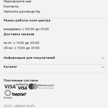
Перезвоните мне
Контакты
Написать руководству
Режим работы колл-центра
ежедневно с 09:00 до 21:00
Доставка заказов
пн-пт: с 11:00 до 23:00
сб-вс: с 11:00 до 21:00
Информация для покупателей
О компании
Каталог
Шоурумы
Мягкая мебель
Доставка и сборка
Корпусная мебель
Платежные системы
Способы оплаты
Распродажа мебели
Рассрочка и кредит
Гарантия
Карта сайта
Договор оферты
ООО «ДИВАН БАЙ»
Политика конфиденциальности