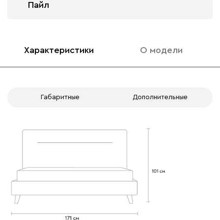
Пайл
Характеристики
О модели
020
120
236
240
310
Вертикаль
1852
Габаритные
Дополнительные
000
490
795
910
930
Геста
1852