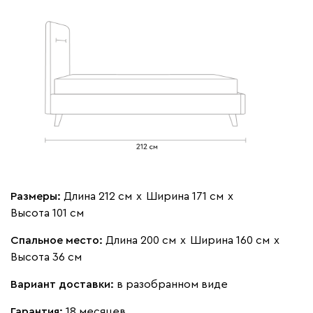
Бежевый
Изумруд
Марсала
Молочный
Мята
Мола
1852
Жёлтый
Песочный
Розовый
Светло-серый
Серы
Размеры:
Длина 212 см
х
Ширина 171 см
х
Ланза
1852
Высота 101 см
Спальное место:
Длина 200 см
х
Ширина 160 см
х
Высота 36 см
Вариант доставки:
в разобранном виде
Бежевый
Вишневый
Голубой
Графит
Зеле
Гарантия:
18 месяцев