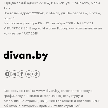
Юридический адрес: 220114, г. Минск, ул. Огинского, 6 пом.
Политика в отношении обработки cookie
13-9
Почтовый адрес: 220040, г. Минск, ул. Некрасова 4, 5 этаж,
офис 1
В торговом реестре РБ с 12 сентября 2018 г. № 426261
УНП: 193109186, Выдано Минским Городским исполнительным
комитетом 19.07.2018
Все ресурсы сайта www.divan.by, включая текстовую,
графическую и видео информацию, структуру и
оформление страниц, защищены законами и соглашениями
об охране авторских прав и интеллектуальной