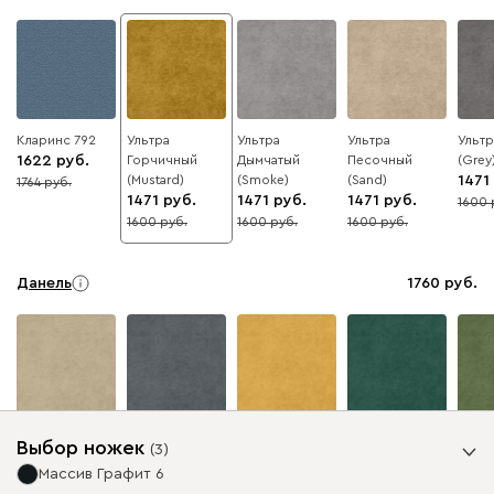
Кларинс 792
Ультра
Ультра
Ультра
Ульт
1622
Горчичный
Дымчатый
Песочный
(Grey
(Mustard)
(Smoke)
(Sand)
1471
1764
8
1471
1471
1471
1600
8
1600
1600
1600
8
8
8
Данель
1760
Бежевый
Графит
Жёлтый
Изумруд
Олив
Выбор ножек
(
3
)
Массив Графит 6