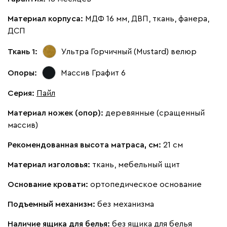
Материал корпуса:
МДФ 16 мм, ДВП, ткань, фанера,
Кларинс
2008
ДСП
Ткань 1:
Ультра Горчичный (Mustard)
велюр
Опоры:
Массив Графит 6
100
130
690
695
900
Серия
:
Пайл
Материал ножек (опор):
деревянные (сращенный
Винтер
2008
массив)
Рекомендованная высота матраса, см:
21 см
Материал изголовья:
ткань, мебельный щит
Основание кровати:
ортопедическое основание
Виридис
Клэй
Мустард
Оранж
пион
Подъемный механизм:
без механизма
Букле
2163
Наличие ящика для белья:
без ящика для белья