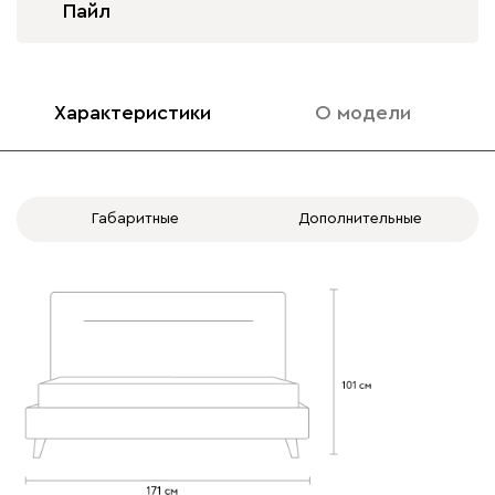
Пайл
Характеристики
О модели
020
120
236
240
310
Вертикаль
1852
Габаритные
Дополнительные
000
490
795
910
930
Геста
1852