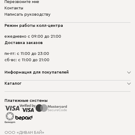
Перезвоните мне
Контакты
Написать руководству
Режим работы колл-центра
ежедневно с 09:00 до 21:00
Доставка заказов
пн-пт: с 11:00 до 23:00
сб-вс: с 11:00 до 21:00
Информация для покупателей
О компании
Каталог
Шоурумы
Мягкая мебель
Доставка и сборка
Корпусная мебель
Платежные системы
Способы оплаты
Распродажа мебели
Рассрочка и кредит
Гарантия
Карта сайта
Договор оферты
ООО «ДИВАН БАЙ»
Политика конфиденциальности