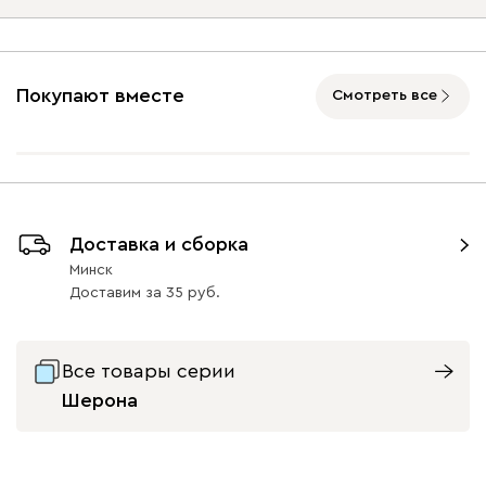
Ультра
1775
Подъемный механизм
без механизма
с механизмом
Покупают вместе
Смотреть все
Дымчатый
Коралловый
Минт (Mint)
Розовый (Rose)
Слив
(Smoke)
(Coral)
(Plum
Доставка и сборка
Бентори
1775
Минск
Доставим
за
35
Все товары серии
Шерона
Бежевый
Графит
Кофе
Олива
Песо
Онли
1775