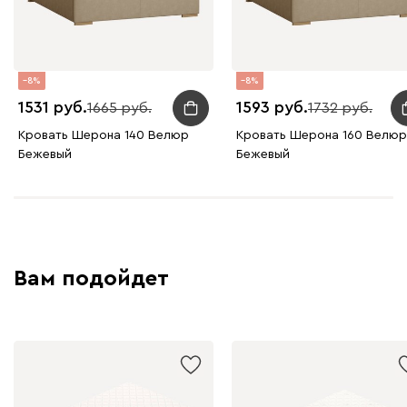
230
240
396
695
997
8
8
Дарте
2500
1531
1593
1665
1732
Кровать Шерона 140 Велюр
Кровать Шерона 160 Велюр
Бежевый
Бежевый
Графит
Серый
Терракота
Тёмно-синий
Вам подойдет