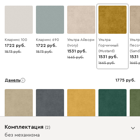
Кларинс 100
Кларинс 690
Ультра Айвори
Ультра
Ультр
1722
1722
(Ivory)
Горчичный
Песо
1531
(Mustard)
(Sand
1873
1873
8
8
1531
1531
1665
8
1665
1665
8
8
Данель
1775
Бежевый
Графит
Жёлтый
Изумруд
Олив
Комплектация
(
2
)
без механизма