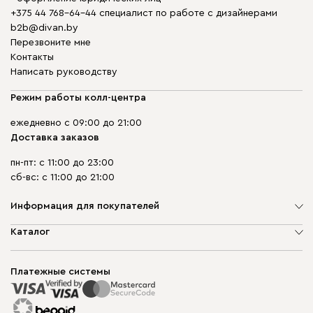
+375 44 768-64-44 специалист по работе с дизайнерами
b2b@divan.by
Перезвоните мне
Контакты
Написать руководству
Режим работы колл-центра
ежедневно с 09:00 до 21:00
Доставка заказов
пн-пт: с 11:00 до 23:00
сб-вс: с 11:00 до 21:00
Информация для покупателей
О компании
Каталог
Шоурумы
Мягкая мебель
Доставка и сборка
Корпусная мебель
Платежные системы
Способы оплаты
Распродажа мебели
Рассрочка и кредит
Гарантия