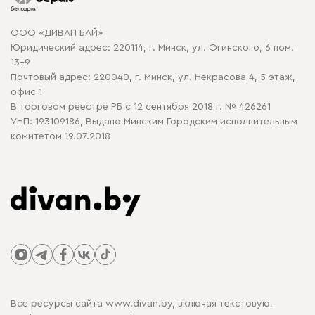
Карта сайта
Договор оферты
ООО «ДИВАН БАЙ»
Политика конфиденциальности
Юридический адрес: 220114, г. Минск, ул. Огинского, 6 пом.
Политика в отношении обработки cookie
13-9
Почтовый адрес: 220040, г. Минск, ул. Некрасова 4, 5 этаж,
офис 1
В торговом реестре РБ с 12 сентября 2018 г. № 426261
УНП: 193109186, Выдано Минским Городским исполнительным
комитетом 19.07.2018
Все ресурсы сайта www.divan.by, включая текстовую,