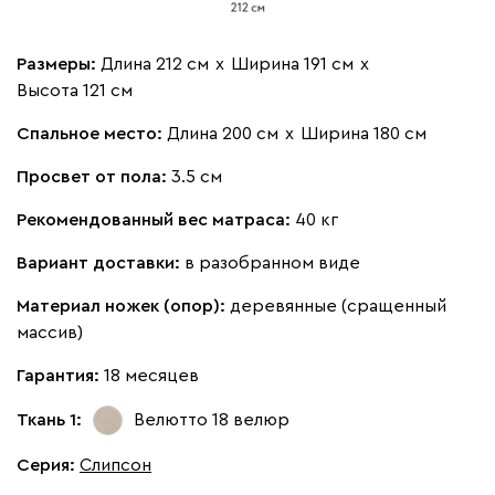
Бежевый
Изумруд
Марсала
Молочный
Мята
Размеры:
Длина 212 см
х
Ширина 191 см
х
Мола
2148
Высота 121 см
Спальное место:
Длина 200 см
х
Ширина 180 см
Просвет от пола:
3.5 см
Рекомендованный вес матраса:
40 кг
Жёлтый
Песочный
Розовый
Светло-серый
Серы
Вариант доставки:
в разобранном виде
Ланза
2148
Материал ножек (опор):
деревянные (сращенный
массив)
Гарантия:
18 месяцев
Ткань 1:
Велютто 18
велюр
Бежевый
Вишневый
Голубой
Графит
Зеле
Серия
:
Слипсон