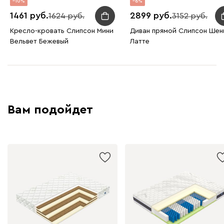
10
8
Графит
Серый
Терракота
Тёмно-синий
1461
2899
1624
3152
Кресло-кровать Слипсон Мини
Диван прямой Слипсон Шен
Вельвет Бежевый
Латте
Вам подойдет