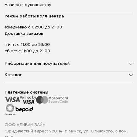
Написать руководству
Режим работы колл-центра
ежедневно с 09:00 до 21:00
Доставка заказов
пн-пт: с 11:00 до 23:00
сб-вс: с 11:00 до 21:00
Информация для покупателей
О компании
Каталог
Шоурумы
Мягкая мебель
Доставка и сборка
Корпусная мебель
Платежные системы
Способы оплаты
Распродажа мебели
Рассрочка и кредит
Гарантия
Карта сайта
Договор оферты
ООО «ДИВАН БАЙ»
Политика конфиденциальности
Юридический адрес: 220114, г. Минск, ул. Огинского, 6 пом.
Политика в отношении обработки cookie