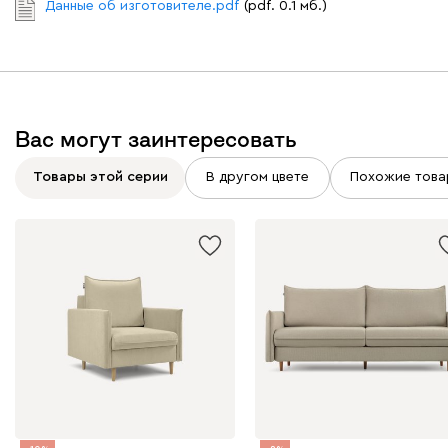
Данные об изготовителе.pdf
(pdf. 0.1 мб.)
Вайт
Латте
Терра
Вас могут заинтересовать
Альтеа
2630
Товары этой серии
В другом цвете
Похожие това
Бежевый
Графит
Молочный
Серый
Дарте
3115