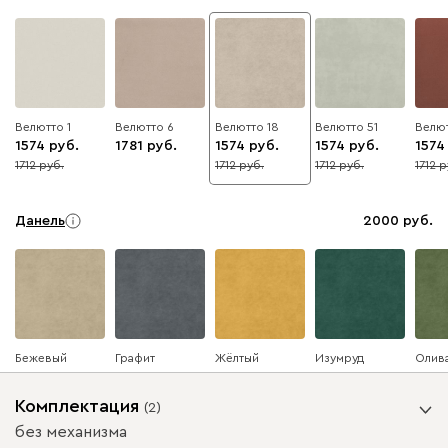
Велютто 1
Велютто 6
Велютто 18
Велютто 51
Велют
1574
1781
1574
1574
1574
1712
1712
1712
1712
8
8
8
8
Данель
2000
Бежевый
Графит
Жёлтый
Изумруд
Олив
Комплектация
(
2
)
без механизма
Ультра
2000