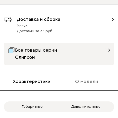
Подъемный механизм
Доставка и сборка
без механизма
с механизмом
Минск
Доставим
за
35
Айвори (Ivory)
Горчичный
Дымчатый
Коралловый
Минт 
(Mustard)
(Smoke)
(Coral)
Все товары серии
Бентори
2000
Слипсон
Характеристики
О модели
Бежевый
Графит
Кофе
Олива
Песо
Онли
2000
Габаритные
Дополнительные