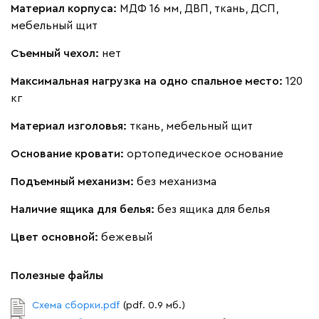
Кларинс
2387
Материал корпуса:
МДФ 16 мм, ДВП, ткань, ДСП,
мебельный щит
Съемный чехол:
нет
Максимальная нагрузка на одно спальное место:
120
кг
100
130
690
695
792
Материал изголовья:
ткань, мебельный щит
Винтер
2387
Основание кровати:
ортопедическое основание
Подъемный механизм:
без механизма
Наличие ящика для белья:
без ящика для белья
Цвет основной:
бежевый
Виридис
Клэй
Мустард
Оранж
пион
Полезные файлы
Букле
2630
Схема сборки.pdf
(pdf. 0.9 мб.)