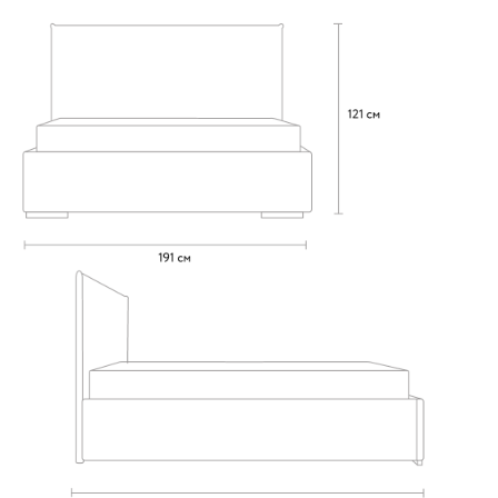
020
120
236
240
310
Вертикаль
2148
000
490
795
910
930
Геста
2148