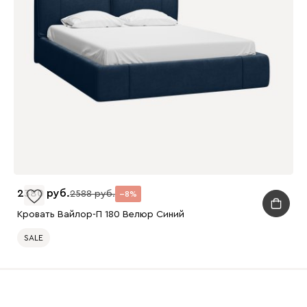
2380
2588
8
Кровать Вайлор-П 180 Велюр Синий
SALE