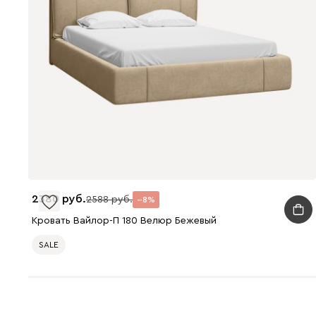
2380
2588
8
Кровать Вайлор-П 180 Велюр Бежевый
SALE