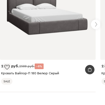
2380
2
2588
8
Кровать Вайлор-П 180 Велюр Серый
К
SALE