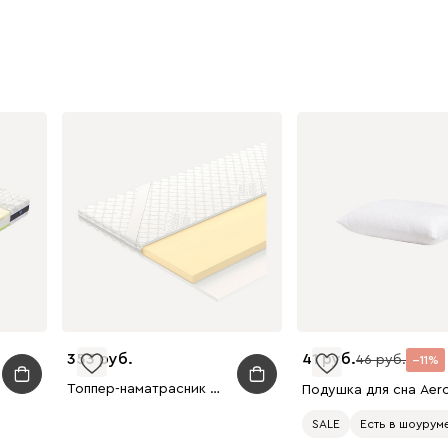
353
41
46
11
Топпер-наматрасник Vegas-Memory-3 180x200
SALE
Есть в шоурум