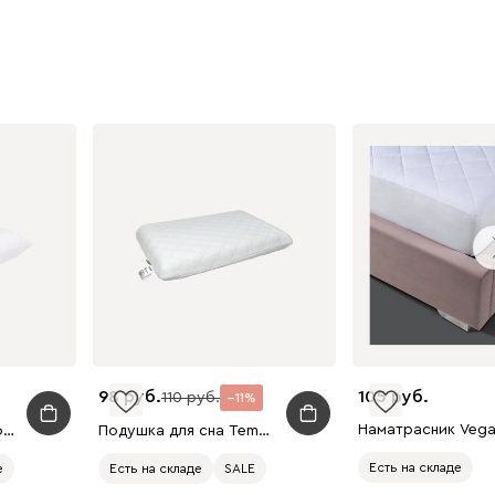
98
105
110
11
Подушка для сна Aerobamboo
Подушка для сна Temp Control S
Есть на складе
е
Есть на складе
SALE