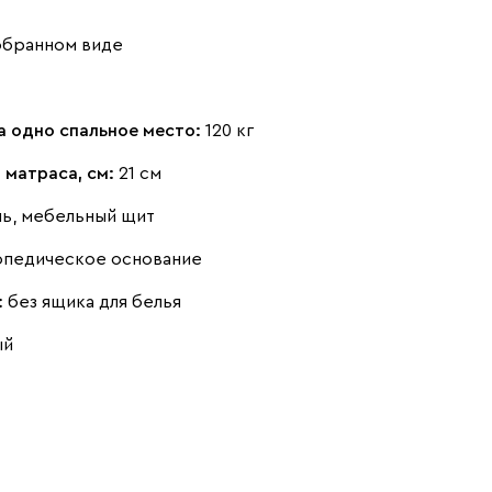
обранном виде
а одно спальное место:
120 кг
 матраса, см:
21 см
нь, мебельный щит
опедическое основание
:
без ящика для белья
ый