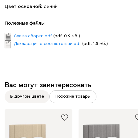
Букле
2415
Цвет основной:
синий
Полезные файлы
Схема сборки.pdf
(pdf. 0.9 мб.)
Декларация о соответствии.pdf
(pdf. 1.5 мб.)
Вайт
Латте
Терра
Альтеа
2415
Вас могут заинтересовать
В другом цвете
Похожие товары
Бежевый
Графит
Молочный
Серый
Дарте
2867