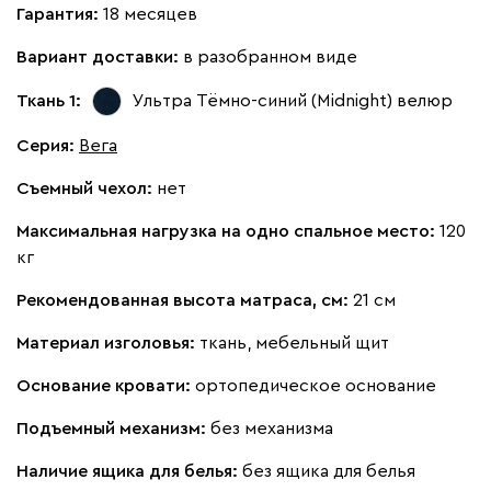
Гарантия:
18 месяцев
Бежевый
Вишневый
Голубой
Графит
Зеле
Вариант доставки:
в разобранном виде
Кларинс
2188
Ткань 1:
Ультра Тёмно-синий (Midnight)
велюр
Серия
:
Вега
Съемный чехол:
нет
Максимальная нагрузка на одно спальное место:
120
130
690
695
792
900
кг
Винтер
2188
Рекомендованная высота матраса, см:
21 см
Материал изголовья:
ткань, мебельный щит
Основание кровати:
ортопедическое основание
Подъемный механизм:
без механизма
Виридис
Клэй
Мустард
Оранж
пион
Наличие ящика для белья:
без ящика для белья