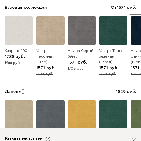
Базовая коллекция
От
1571
Кларинс 100
Ультра
Ультра Серый
Ультра Тёмно-
Ультр
1788
Песочный
(Grey)
зеленый
сини
(Sand)
1571
(Forest)
(Midn
1944
8
1571
1571
1571
1708
8
1708
1708
1708
8
8
8
Данель
1829
Бежевый
Графит
Жёлтый
Изумруд
Олив
Комплектация
(
2
)