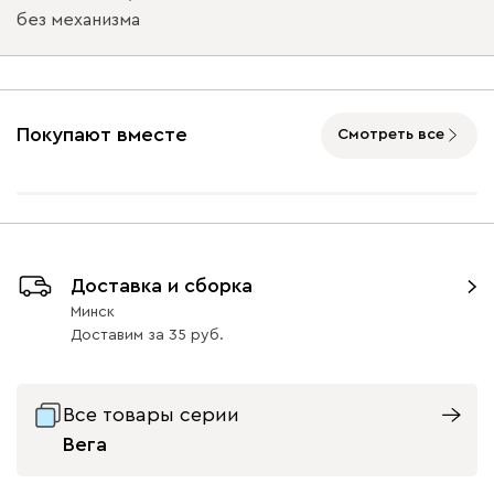
без механизма
Ультра
1829
Подъемный механизм
без механизма
с механизмом
Покупают вместе
Смотреть все
Айвори (Ivory)
Горчичный
Дымчатый
Коралловый
Минт 
(Mustard)
(Smoke)
(Coral)
Доставка и сборка
Бентори
1829
Минск
Доставим
за
35
Все товары серии
Вега
Бежевый
Графит
Кофе
Олива
Песо