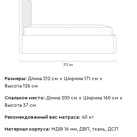
Бежевый
Изумруд
Марсала
Молочный
Мята
Мола
2061
Размеры:
Длина 212 см
х
Ширина 171 см
х
Жёлтый
Песочный
Розовый
Светло-серый
Серы
Высота 126 см
Спальное место:
Длина 200 см
х
Ширина 160 см
х
Ланза
2061
Высота 37 см
Рекомендованный вес матраса:
40 кг
Материал корпуса:
МДФ 16 мм, ДВП, ткань, ДСП