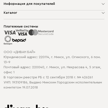
Информация для покупателей
О компании
Каталог
Шоурумы
Мягкая мебель
Доставка и сборка
Корпусная мебель
Платежные системы
Способы оплаты
Распродажа мебели
Рассрочка и кредит
Гарантия
Карта сайта
Договор оферты
ООО «ДИВАН БАЙ»
Политика конфиденциальности
Юридический адрес: 220114, г. Минск, ул. Огинского, 6 пом.
Политика в отношении обработки cookie
13-9
Почтовый адрес: 220040, г. Минск, ул. Некрасова 4, 5 этаж,
офис 1
В торговом реестре РБ с 12 сентября 2018 г. № 426261
УНП: 193109186, Выдано Минским Городским исполнительным
комитетом 19.07.2018