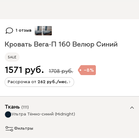
+
1
1 отзыв
Кровать Вега-П 160 Велюр Синий
SALE
1571
8
1708
Рассрочка от
262
/мес.
Ткань
(
111
)
Ультра Тёмно-синий (Midnight)
Фильтры