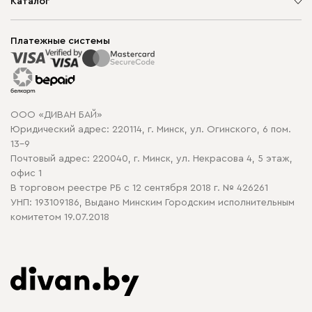
О компании
Каталог
Шоурумы
Мягкая мебель
Доставка и сборка
Корпусная мебель
Платежные системы
Способы оплаты
Распродажа мебели
Рассрочка и кредит
Гарантия
Карта сайта
Договор оферты
ООО «ДИВАН БАЙ»
Политика конфиденциальности
Юридический адрес: 220114, г. Минск, ул. Огинского, 6 пом.
Политика в отношении обработки cookie
13-9
Почтовый адрес: 220040, г. Минск, ул. Некрасова 4, 5 этаж,
офис 1
В торговом реестре РБ с 12 сентября 2018 г. № 426261
УНП: 193109186, Выдано Минским Городским исполнительным
комитетом 19.07.2018